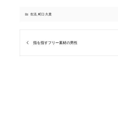
生活
,
町口 久貴
指を指すフリー素材の男性