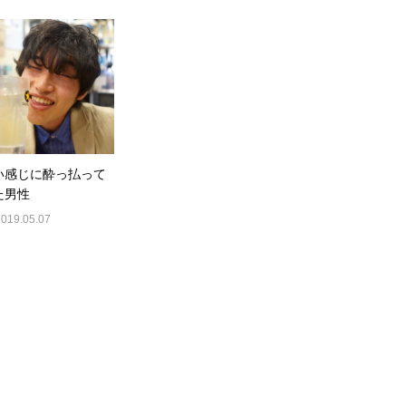
い感じに酔っ払って
た男性
2019.05.07