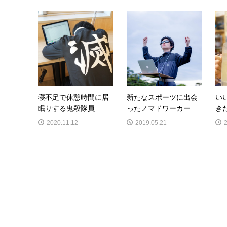
寝不足で休憩時間に居
新たなスポーツに出会
い
眠りする鬼殺隊員
ったノマドワーカー
き
2020.11.12
2019.05.21