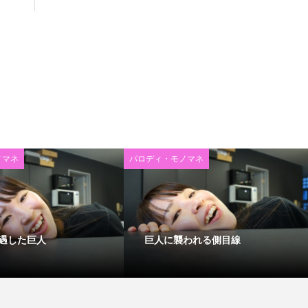
ノマネ
パロディ・モノマネ
遇した巨人
巨人に襲われる側目線