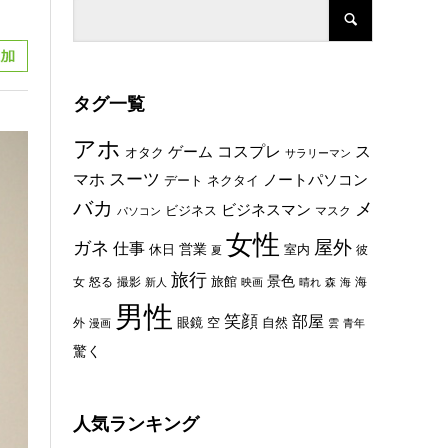
タグ一覧
アホ
コスプレ
ス
ゲーム
オタク
サラリーマン
スーツ
マホ
ノートパソコン
デート
ネクタイ
バカ
メ
ビジネスマン
ビジネス
マスク
パソコン
女性
屋外
ガネ
仕事
休日
営業
室内
彼
夏
旅行
景色
旅館
女
怒る
撮影
海
新人
映画
晴れ
森
海
男性
笑顔
部屋
眼鏡
空
外
自然
漫画
雲
青年
驚く
人気ランキング