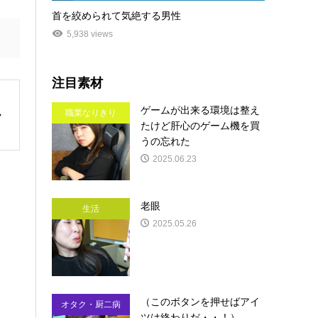
首を絞められて気絶する男性
5,938 views
注目素材
ゲームが出来る環境は整え
職業なりきり
たけど肝心のゲーム機を買
うの忘れた
2025.06.23
老眼
生活
2025.05.26
（このボタンを押せばアイ
オタク・厨二病
ツは終わりだ・・！）