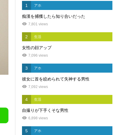
1
アホ
痴漢を捕獲したら知り合いだった
7,801 views
2
生活
女性の顔アップ
7,096 views
3
アホ
彼女に首を絞められて失神する男性
7,092 views
4
生活
自撮りが下手くそな男性
6,898 views
5
アホ