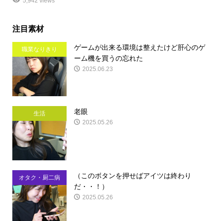
5,942 views
注目素材
ゲームが出来る環境は整えたけど肝心のゲ
職業なりきり
ーム機を買うの忘れた
2025.06.23
老眼
生活
2025.05.26
（このボタンを押せばアイツは終わり
オタク・厨二病
だ・・！）
2025.05.26