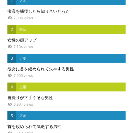
1
アホ
痴漢を捕獲したら知り合いだった
7,806 views
2
生活
女性の顔アップ
7,104 views
3
アホ
彼女に首を絞められて失神する男性
7,095 views
4
生活
自撮りが下手くそな男性
6,904 views
5
アホ
首を絞められて気絶する男性