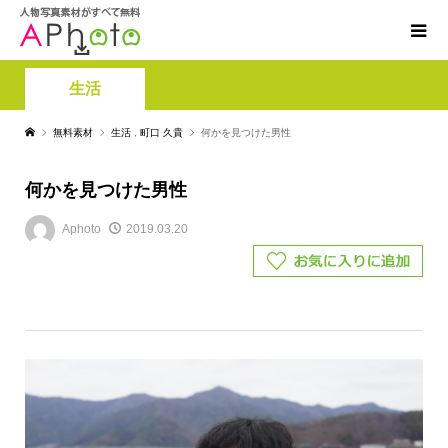
生活
無料素材
生活
,
町口 久貴
何かを見つけた男性
何かを見つけた男性
Aphoto
2019.03.20