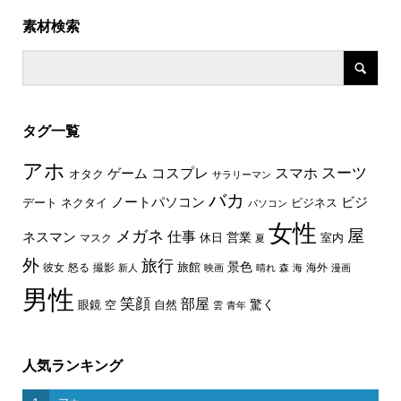
素材検索
タグ一覧
アホ
スーツ
コスプレ
スマホ
ゲーム
オタク
サラリーマン
バカ
ノートパソコン
ビジ
デート
ネクタイ
ビジネス
パソコン
女性
屋
メガネ
仕事
ネスマン
休日
営業
室内
マスク
夏
外
旅行
景色
旅館
彼女
怒る
撮影
海外
新人
映画
晴れ
森
海
漫画
男性
笑顔
部屋
驚く
眼鏡
空
自然
雲
青年
人気ランキング