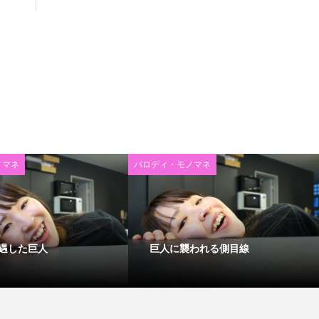
ノマネ
パロディ・モノマネ
遇した巨人
巨人に襲われる側目線