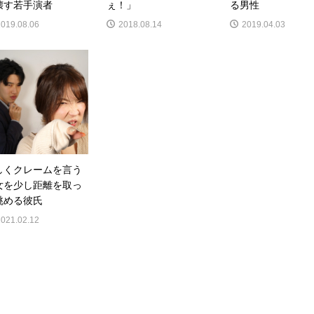
壊す若手演者
ぇ！」
る男性
2019.08.06
2018.08.14
2019.04.03
しくクレームを言う
女を少し距離を取っ
眺める彼氏
2021.02.12