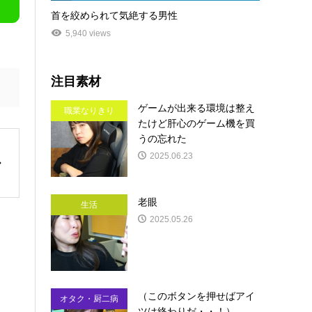
首を絞められて気絶する男性
5,940 views
注目素材
ゲームが出来る環境は整え
職業なりきり
たけど肝心のゲーム機を買
うの忘れた
2025.06.23
老眼
生活
2025.05.26
（このボタンを押せばアイ
オタク・厨二病
ツは終わりだ・・！）