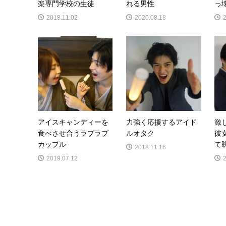
楽専門学校の生徒
れる男性
っ
2018.11.02
2020.08.18
アイスキャンディーを
力強く応援するアイド
激
食べさせ合うラブラブ
ルオタク
彼
カップル
て
2018.11.16
2019.07.12