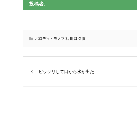
投稿者:
パロディ・モノマネ
,
町口 久貴
ビックリして口から水が出た