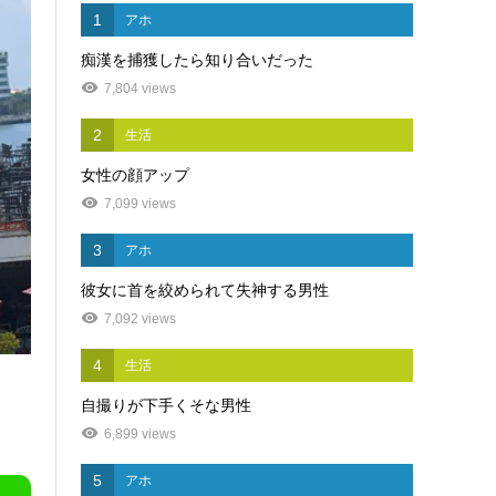
1
アホ
痴漢を捕獲したら知り合いだった
7,804 views
2
生活
女性の顔アップ
7,099 views
3
アホ
彼女に首を絞められて失神する男性
7,092 views
4
生活
自撮りが下手くそな男性
6,899 views
5
アホ