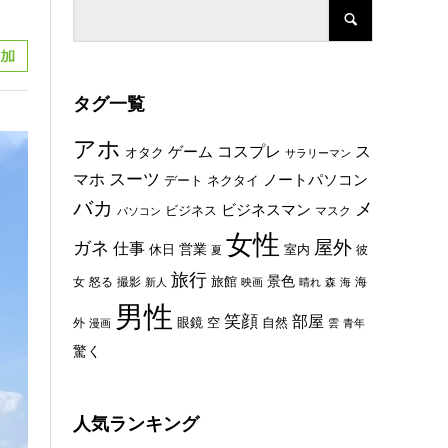
タグ一覧
アホ
コスプレ
ス
ゲーム
オタク
サラリーマン
スーツ
マホ
ノートパソコン
デート
ネクタイ
バカ
メ
ビジネスマン
ビジネス
マスク
パソコン
女性
屋外
ガネ
仕事
休日
営業
室内
彼
夏
旅行
景色
旅館
女
怒る
撮影
海
新人
映画
晴れ
森
海
男性
笑顔
部屋
眼鏡
空
外
自然
漫画
雲
青年
驚く
人気ランキング