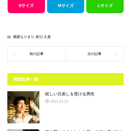
Sサイズ
Mサイズ
Lサイズ
職業なりきり
,
町口 久貴
関連記事一覧
眩しい日差しを受ける男性
2021.01.25