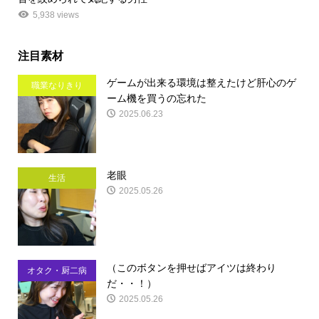
5,938 views
注目素材
ゲームが出来る環境は整えたけど肝心のゲ
職業なりきり
ーム機を買うの忘れた
2025.06.23
老眼
生活
2025.05.26
（このボタンを押せばアイツは終わり
オタク・厨二病
だ・・！）
2025.05.26