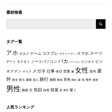
素材検索
タグ一覧
アホ
スーツ
コスプレ
スマホ
ゲーム
オタク
サラリーマン
バカ
ノートパソコン
ビジ
デート
ネクタイ
ビジネス
パソコン
女性
屋
メガネ
仕事
ネスマン
休日
営業
室内
マスク
夏
外
旅行
景色
旅館
彼女
怒る
撮影
海外
新人
映画
晴れ
森
海
漫画
男性
笑顔
部屋
驚く
眼鏡
空
自然
雲
青年
人気ランキング