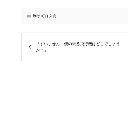
旅行
,
町口 久貴
「すいません、僕の乗る飛行機はどこでしょう
か？」