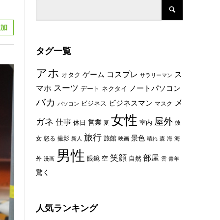
タグ一覧
アホ
コスプレ
ス
ゲーム
オタク
サラリーマン
スーツ
マホ
ノートパソコン
デート
ネクタイ
バカ
メ
ビジネスマン
ビジネス
マスク
パソコン
女性
屋外
ガネ
仕事
休日
営業
室内
彼
夏
旅行
景色
旅館
女
怒る
撮影
海
新人
映画
晴れ
森
海
男性
笑顔
部屋
眼鏡
空
外
自然
漫画
雲
青年
驚く
人気ランキング