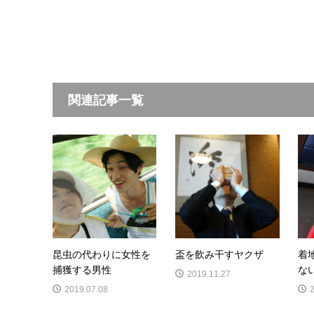
関連記事一覧
昆虫の代わりに女性を
盃を飲み干すヤクザ
着
捕獲する男性
な
2019.11.27
2019.07.08