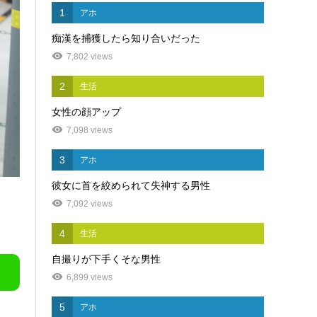
1
アホ
痴漢を捕獲したら知り合いだった
7,802 views
2
生活
女性の顔アップ
7,098 views
3
アホ
彼女に首を絞められて失神する男性
7,092 views
4
生活
自撮りが下手くそな男性
6,899 views
5
アホ