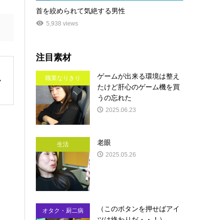
首を絞められて気絶する男性
5,938 views
注目素材
ゲームが出来る環境は整え
職業なりきり
たけど肝心のゲーム機を買
うの忘れた
2025.06.23
老眼
生活
2025.05.26
（このボタンを押せばアイ
オタク・厨二病
ツは終わりだ・・！）