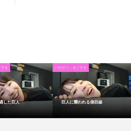
ノマネ
パロディ・モノマネ
遇した巨人
巨人に襲われる側目線