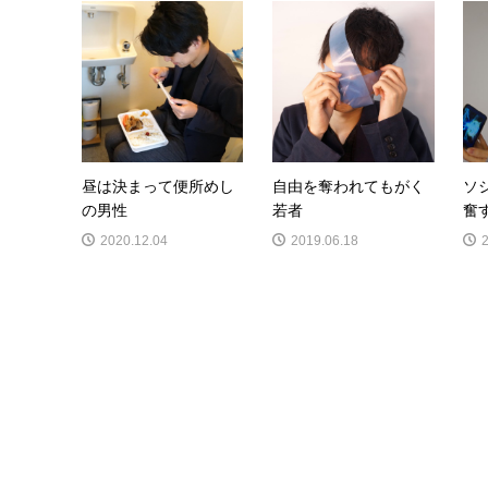
昼は決まって便所めし
自由を奪われてもがく
ソ
の男性
若者
奮
2020.12.04
2019.06.18