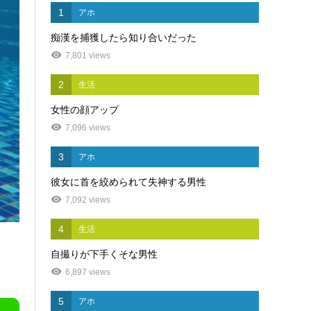
1
アホ
痴漢を捕獲したら知り合いだった
7,801 views
2
生活
女性の顔アップ
7,096 views
3
アホ
彼女に首を絞められて失神する男性
7,092 views
4
生活
自撮りが下手くそな男性
6,897 views
5
アホ