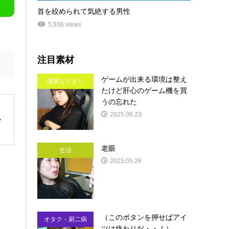
首を絞められて気絶する男性
5,936 views
注目素材
ゲームが出来る環境は整え
職業なりきり
たけど肝心のゲーム機を買
うの忘れた
2025.06.23
老眼
生活
2025.05.26
（このボタンを押せばアイ
オタク・厨二病
ツは終わりだ・・！）