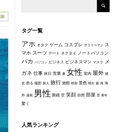
タグ一覧
アホ
コスプレ
ス
ゲーム
オタク
サラリーマン
スーツ
マホ
ノートパソコン
デート
ネクタイ
バカ
メ
ビジネスマン
ビジネス
マスク
パソコン
女性
屋外
ガネ
仕事
休日
営業
室内
彼
夏
旅行
景色
旅館
女
怒る
撮影
海
新人
映画
晴れ
森
海
男性
笑顔
部屋
眼鏡
空
外
自然
漫画
雲
青年
驚く
人気ランキング