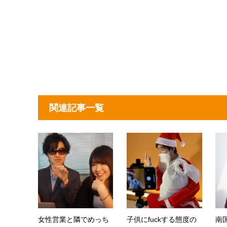
関連記事一覧
女性営業と隣でめっち
子供にfuckする態度の
南