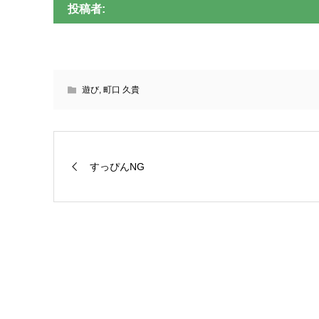
投稿者:
遊び
,
町口 久貴
すっぴんNG