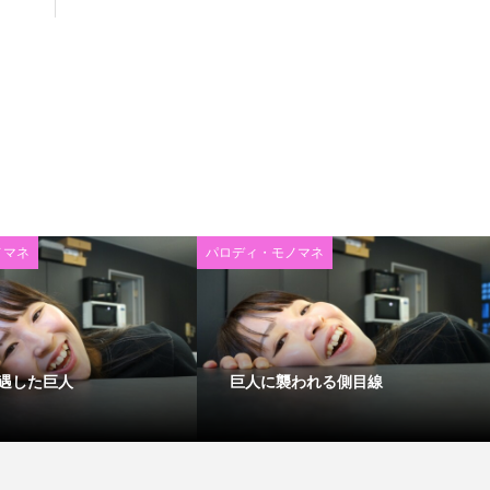
ノマネ
パロディ・モノマネ
遇した巨人
巨人に襲われる側目線