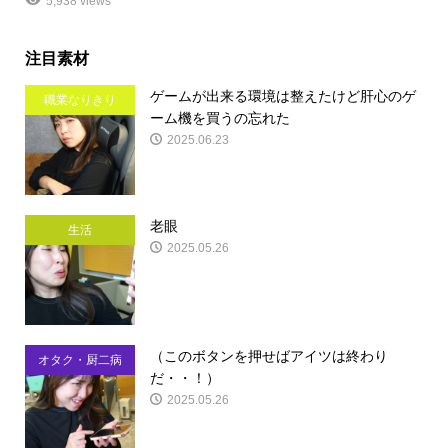
5,938 views
注目素材
ゲームが出来る環境は整えたけど肝心のゲ
職業なりきり
ーム機を買うの忘れた
2025.06.23
老眼
生活
2025.05.26
（このボタンを押せばアイツは終わり
オタク・厨二病
だ・・！）
2025.05.26