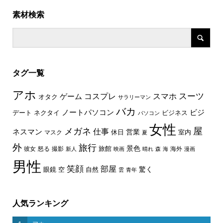
素材検索
タグ一覧
アホ
スーツ
コスプレ
スマホ
ゲーム
オタク
サラリーマン
バカ
ノートパソコン
ビジ
デート
ネクタイ
ビジネス
パソコン
女性
屋
メガネ
仕事
ネスマン
休日
営業
室内
マスク
夏
外
旅行
景色
旅館
彼女
怒る
撮影
海外
新人
映画
晴れ
森
海
漫画
男性
笑顔
部屋
驚く
眼鏡
空
自然
雲
青年
人気ランキング