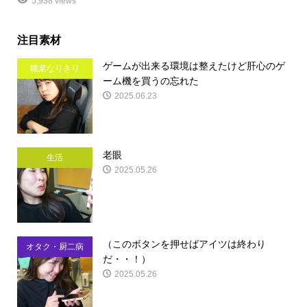
5,938 views
注目素材
ゲームが出来る環境は整えたけど肝心のゲ
職業なりきり
ーム機を買うの忘れた
2025.06.23
老眼
生活
2025.05.26
（このボタンを押せばアイツは終わり
オタク・厨二病
だ・・！）
2025.05.26