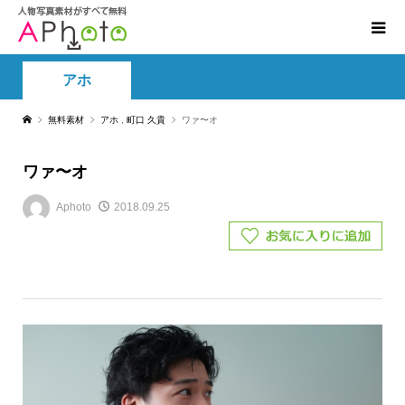
アホ
無料素材
アホ
,
町口 久貴
ワァ〜オ
ワァ〜オ
Aphoto
2018.09.25