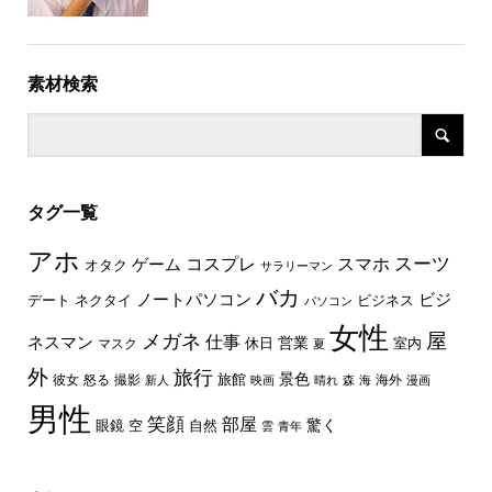
素材検索
タグ一覧
アホ
スーツ
コスプレ
スマホ
ゲーム
オタク
サラリーマン
バカ
ノートパソコン
ビジ
デート
ネクタイ
ビジネス
パソコン
女性
屋
メガネ
仕事
ネスマン
休日
営業
室内
マスク
夏
外
旅行
景色
旅館
彼女
怒る
撮影
海外
新人
映画
晴れ
森
海
漫画
男性
笑顔
部屋
驚く
眼鏡
空
自然
雲
青年