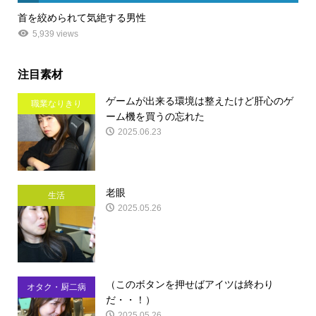
首を絞められて気絶する男性
5,939 views
注目素材
ゲームが出来る環境は整えたけど肝心のゲ
職業なりきり
ーム機を買うの忘れた
2025.06.23
老眼
生活
2025.05.26
（このボタンを押せばアイツは終わり
オタク・厨二病
だ・・！）
2025.05.26