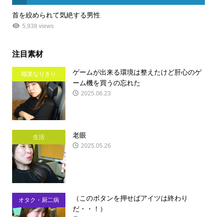
首を絞められて気絶する男性
5,938 views
注目素材
ゲームが出来る環境は整えたけど肝心のゲ
職業なりきり
ーム機を買うの忘れた
2025.06.23
老眼
生活
2025.05.26
（このボタンを押せばアイツは終わり
オタク・厨二病
だ・・！）