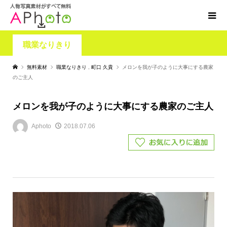
職業なりきり
無料素材
職業なりきり
,
町口 久貴
メロンを我が子のように大事にする農家
のご主人
メロンを我が子のように大事にする農家のご主人
Aphoto
2018.07.06