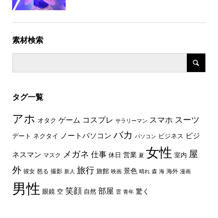
素材検索
タグ一覧
アホ
スーツ
コスプレ
スマホ
ゲーム
オタク
サラリーマン
バカ
ノートパソコン
ビジ
デート
ネクタイ
ビジネス
パソコン
女性
屋
メガネ
仕事
ネスマン
休日
営業
室内
マスク
夏
外
旅行
景色
旅館
彼女
怒る
撮影
海外
新人
映画
晴れ
森
海
漫画
男性
笑顔
部屋
驚く
眼鏡
空
自然
雲
青年