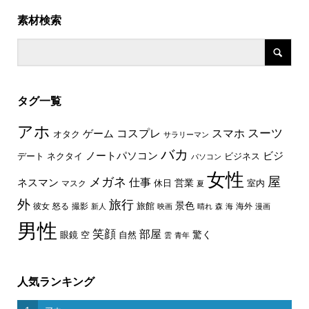
素材検索
タグ一覧
アホ
スーツ
コスプレ
スマホ
ゲーム
オタク
サラリーマン
バカ
ノートパソコン
ビジ
デート
ネクタイ
ビジネス
パソコン
女性
屋
メガネ
仕事
ネスマン
休日
営業
室内
マスク
夏
外
旅行
景色
旅館
彼女
怒る
撮影
海外
新人
映画
晴れ
森
海
漫画
男性
笑顔
部屋
驚く
眼鏡
空
自然
雲
青年
人気ランキング