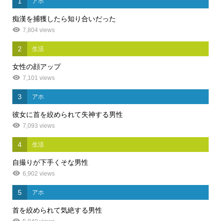
1
アホ
痴漢を捕獲したら知り合いだった
7,804 views
2
生活
女性の顔アップ
7,101 views
3
アホ
彼女に首を絞められて失神する男性
7,093 views
4
生活
自撮りが下手くそな男性
6,902 views
5
アホ
首を絞められて気絶する男性