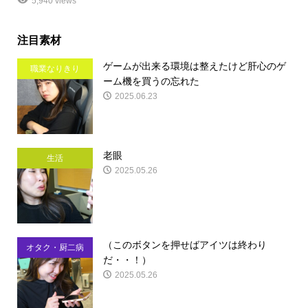
5,940 views
注目素材
ゲームが出来る環境は整えたけど肝心のゲ
職業なりきり
ーム機を買うの忘れた
2025.06.23
老眼
生活
2025.05.26
（このボタンを押せばアイツは終わり
オタク・厨二病
だ・・！）
2025.05.26