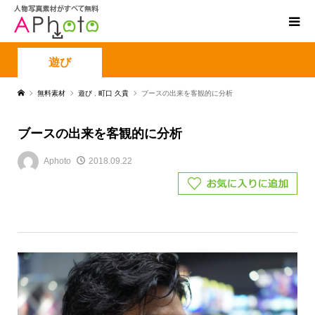
遊び
無料素材
遊び
,
町口 久貴
ブースの出来を客観的に分析
ブースの出来を客観的に分析
Aphoto
2018.09.22