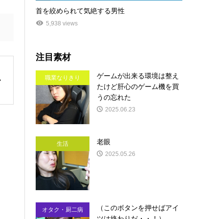
首を絞められて気絶する男性
5,938 views
注目素材
ゲームが出来る環境は整え
職業なりきり
たけど肝心のゲーム機を買
うの忘れた
2025.06.23
老眼
生活
2025.05.26
（このボタンを押せばアイ
オタク・厨二病
ツは終わりだ・・！）