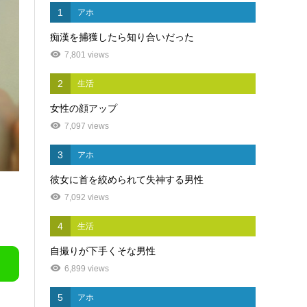
1
アホ
痴漢を捕獲したら知り合いだった
7,801 views
2
生活
女性の顔アップ
7,097 views
3
アホ
彼女に首を絞められて失神する男性
7,092 views
4
生活
自撮りが下手くそな男性
6,899 views
5
アホ