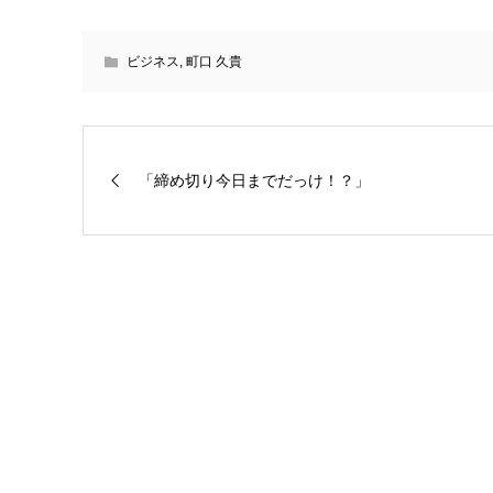
ビジネス
,
町口 久貴
「締め切り今日までだっけ！？」