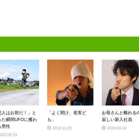
犯人はお前だ！」と
「よく聞け、老害ど
お母さんと離れる
った瞬間UFOに攫わ
も」
寂しい新入社員
る男性
2018.12.20
2019.04.18
2022.05.31