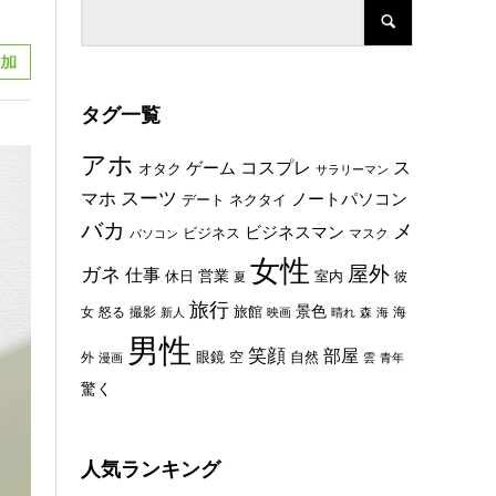
タグ一覧
アホ
コスプレ
ス
ゲーム
オタク
サラリーマン
スーツ
マホ
ノートパソコン
デート
ネクタイ
バカ
メ
ビジネスマン
ビジネス
マスク
パソコン
女性
屋外
ガネ
仕事
休日
営業
室内
彼
夏
旅行
景色
旅館
女
怒る
撮影
海
新人
映画
晴れ
森
海
男性
笑顔
部屋
眼鏡
空
外
自然
漫画
雲
青年
驚く
人気ランキング