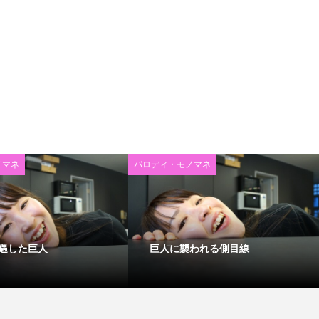
ノマネ
パロディ・モノマネ
遇した巨人
巨人に襲われる側目線