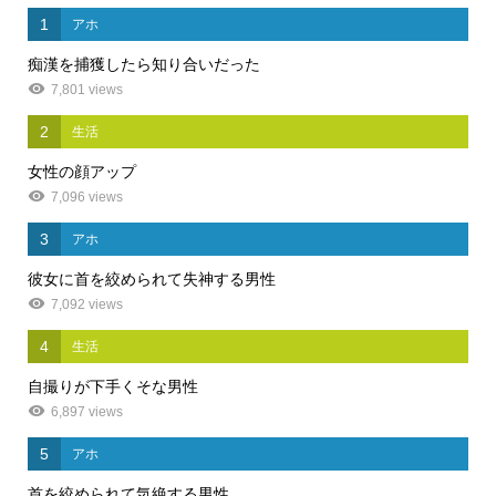
1
アホ
痴漢を捕獲したら知り合いだった
7,801 views
2
生活
女性の顔アップ
7,096 views
3
アホ
彼女に首を絞められて失神する男性
7,092 views
4
生活
自撮りが下手くそな男性
6,897 views
5
アホ
首を絞められて気絶する男性