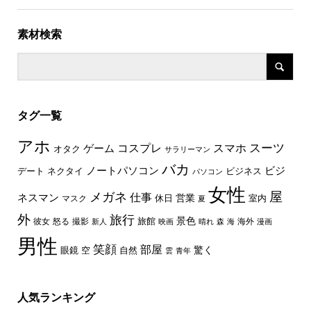
素材検索
タグ一覧
アホ
スーツ
コスプレ
スマホ
ゲーム
オタク
サラリーマン
バカ
ノートパソコン
ビジ
デート
ネクタイ
ビジネス
パソコン
女性
屋
メガネ
仕事
ネスマン
休日
営業
室内
マスク
夏
外
旅行
景色
旅館
彼女
怒る
撮影
海外
新人
映画
晴れ
森
海
漫画
男性
笑顔
部屋
驚く
眼鏡
空
自然
雲
青年
人気ランキング