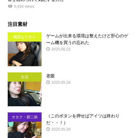
5,936 views
注目素材
ゲームが出来る環境は整えたけど肝心のゲ
職業なりきり
ーム機を買うの忘れた
2025.06.23
老眼
生活
2025.05.26
（このボタンを押せばアイツは終わり
オタク・厨二病
だ・・！）
2025.05.26