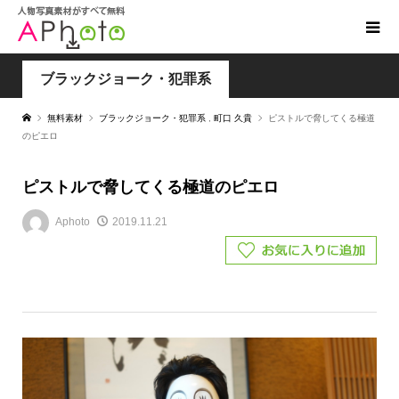
ブラックジョーク・犯罪系
無料素材
ブラックジョーク・犯罪系
,
町口 久貴
ピストルで脅してくる極道
のピエロ
ピストルで脅してくる極道のピエロ
Aphoto
2019.11.21