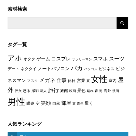
素材検索
タグ一覧
アホ
スーツ
コスプレ
スマホ
ゲーム
オタク
サラリーマン
バカ
ノートパソコン
ビジ
デート
ネクタイ
ビジネス
パソコン
女性
屋
メガネ
仕事
ネスマン
休日
営業
室内
マスク
夏
外
旅行
景色
旅館
彼女
怒る
撮影
海外
新人
映画
晴れ
森
海
漫画
男性
笑顔
部屋
驚く
眼鏡
空
自然
雲
青年
人気ランキング