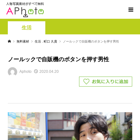
生活
無料素材
生活
,
町口 久貴
ノールックで自販機のボタンを押す男性
ノールックで自販機のボタンを押す男性
Aphoto
2020.04.20