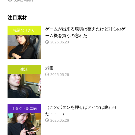
5,942 views
注目素材
ゲームが出来る環境は整えたけど肝心のゲ
職業なりきり
ーム機を買うの忘れた
2025.06.23
老眼
生活
2025.05.26
（このボタンを押せばアイツは終わり
オタク・厨二病
だ・・！）
2025.05.26