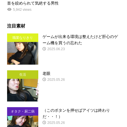
首を絞められて気絶する男性
5,942 views
注目素材
ゲームが出来る環境は整えたけど肝心のゲ
職業なりきり
ーム機を買うの忘れた
2025.06.23
老眼
生活
2025.05.26
（このボタンを押せばアイツは終わり
オタク・厨二病
だ・・！）
2025.05.26