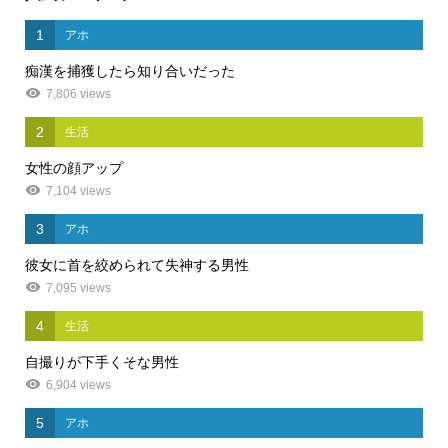
1
アホ
痴漢を捕獲したら知り合いだった
7,806 views
2
生活
女性の顔アップ
7,104 views
3
アホ
彼女に首を絞められて失神する男性
7,095 views
4
生活
自撮りが下手くそな男性
6,904 views
5
アホ