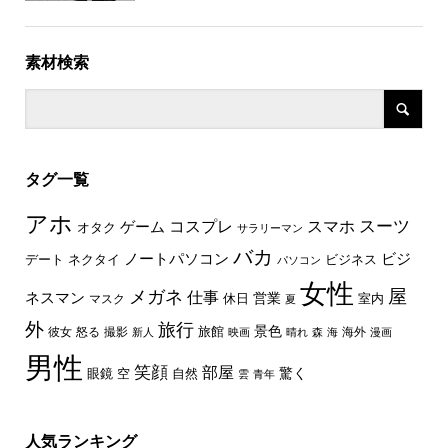
素材検索
タグ一覧
アホ
スーツ
コスプレ
スマホ
ゲーム
オタク
サラリーマン
バカ
ノートパソコン
ビジ
デート
ネクタイ
ビジネス
パソコン
女性
屋
メガネ
仕事
ネスマン
休日
営業
室内
マスク
夏
外
旅行
景色
旅館
彼女
怒る
撮影
海外
新人
映画
晴れ
森
海
漫画
男性
笑顔
部屋
驚く
眼鏡
空
自然
雲
青年
人気ランキング