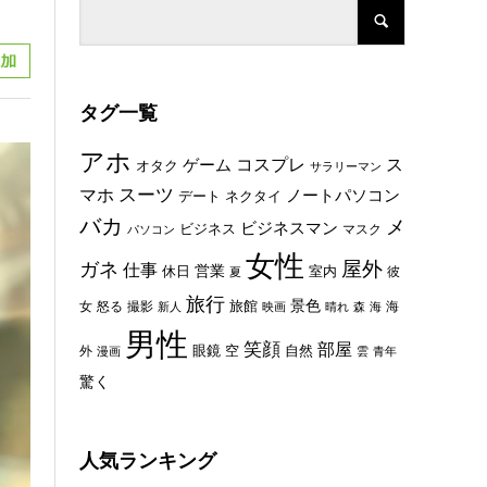
タグ一覧
アホ
コスプレ
ス
ゲーム
オタク
サラリーマン
スーツ
マホ
ノートパソコン
デート
ネクタイ
バカ
メ
ビジネスマン
ビジネス
マスク
パソコン
女性
屋外
ガネ
仕事
休日
営業
室内
彼
夏
旅行
景色
旅館
女
怒る
撮影
海
新人
映画
晴れ
森
海
男性
笑顔
部屋
眼鏡
空
外
自然
漫画
雲
青年
驚く
人気ランキング