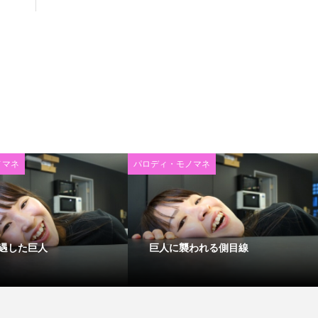
ノマネ
パロディ・モノマネ
遇した巨人
巨人に襲われる側目線