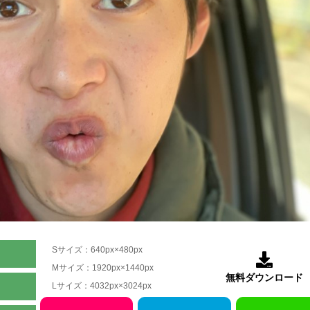
Sサイズ：640px×480px

Mサイズ：1920px×1440px
無料ダウンロード
Lサイズ：4032px×3024px