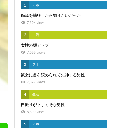
1
アホ
痴漢を捕獲したら知り合いだった
7,804 views
2
生活
女性の顔アップ
7,099 views
3
アホ
彼女に首を絞められて失神する男性
7,092 views
4
生活
自撮りが下手くそな男性
6,899 views
5
アホ