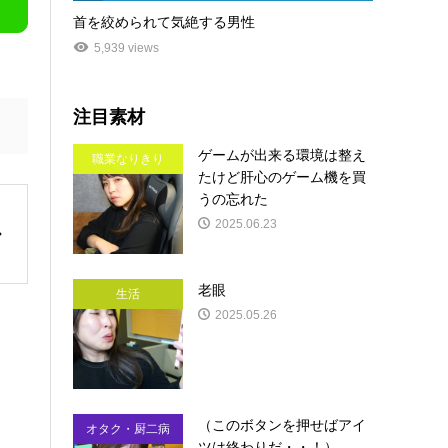
首を絞められて気絶する男性
5,939 views
注目素材
ゲームが出来る環境は整え
職業なりきり
たけど肝心のゲーム機を買
うの忘れた
2025.06.23
老眼
生活
2025.05.26
（このボタンを押せばアイ
オタク・厨二病
ツは終わりだ・・！）