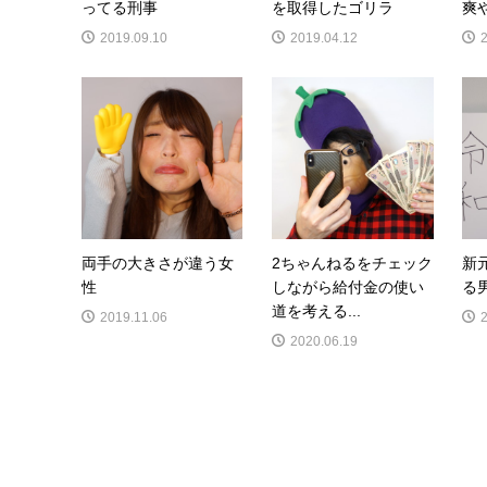
ってる刑事
を取得したゴリラ
爽
2019.09.10
2019.04.12
両手の大きさが違う女
2ちゃんねるをチェック
新
性
しながら給付金の使い
る
道を考える...
2019.11.06
2020.06.19