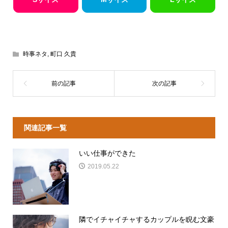
時事ネタ
,
町口 久貴
関連記事一覧
いい仕事ができた
2019.05.22
隣でイチャイチャするカップルを睨む文豪