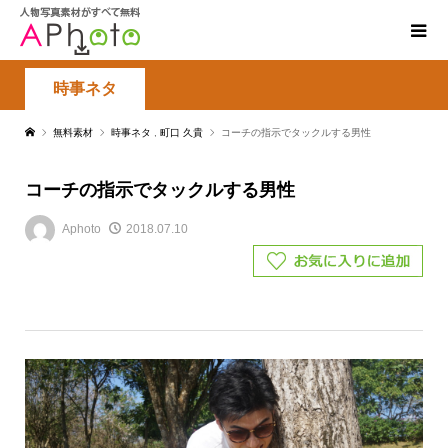
時事ネタ
無料素材
時事ネタ
,
町口 久貴
コーチの指示でタックルする男性
コーチの指示でタックルする男性
Aphoto
2018.07.10