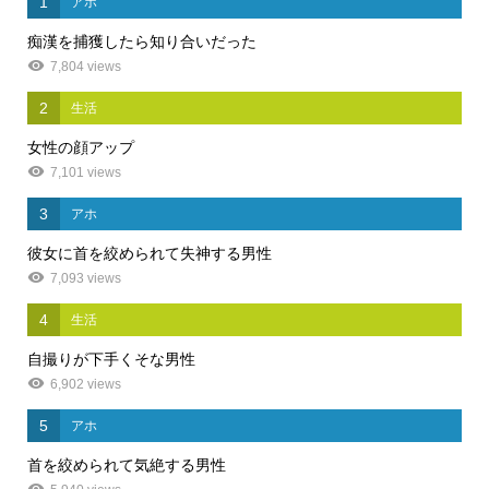
1
アホ
痴漢を捕獲したら知り合いだった
7,804 views
2
生活
女性の顔アップ
7,101 views
3
アホ
彼女に首を絞められて失神する男性
7,093 views
4
生活
自撮りが下手くそな男性
6,902 views
5
アホ
首を絞められて気絶する男性