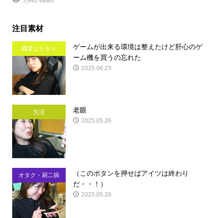
5,940 views
注目素材
ゲームが出来る環境は整えたけど肝心のゲ
職業なりきり
ーム機を買うの忘れた
2025.06.23
老眼
生活
2025.05.26
（このボタンを押せばアイツは終わり
オタク・厨二病
だ・・！）
2025.05.26