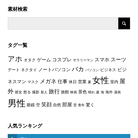
素材検索
タグ一覧
アホ
スーツ
コスプレ
スマホ
ゲーム
オタク
サラリーマン
バカ
ノートパソコン
ビジ
デート
ネクタイ
ビジネス
パソコン
女性
屋
メガネ
仕事
ネスマン
休日
営業
室内
マスク
夏
外
旅行
景色
旅館
彼女
怒る
撮影
海外
新人
映画
晴れ
森
海
漫画
男性
笑顔
部屋
驚く
眼鏡
空
自然
雲
青年
人気ランキング