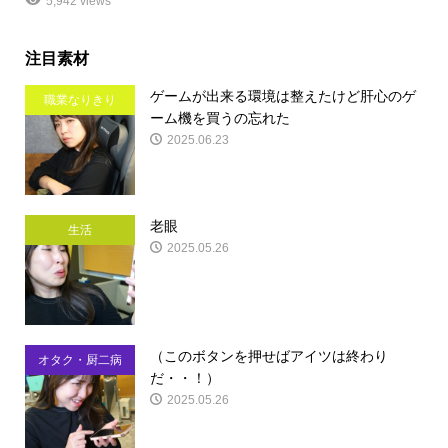
5,942 views
注目素材
ゲームが出来る環境は整えたけど肝心のゲ
職業なりきり
ーム機を買うの忘れた
2025.06.23
老眼
生活
2025.05.26
（このボタンを押せばアイツは終わり
オタク・厨二病
だ・・！）
2025.05.26