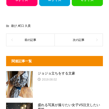
遊び
,
町口 久貴
関連記事一覧
ジョジョ立ちをする文豪
2019.08.02
盛れる写真が撮りたい女子VS注文したい