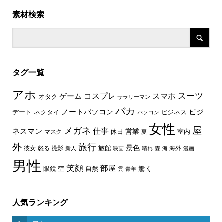
素材検索
タグ一覧
アホ
スーツ
コスプレ
スマホ
ゲーム
オタク
サラリーマン
バカ
ノートパソコン
ビジ
デート
ネクタイ
ビジネス
パソコン
女性
屋
メガネ
仕事
ネスマン
休日
営業
室内
マスク
夏
外
旅行
景色
旅館
彼女
怒る
撮影
海外
新人
映画
晴れ
森
海
漫画
男性
笑顔
部屋
驚く
眼鏡
空
自然
雲
青年
人気ランキング