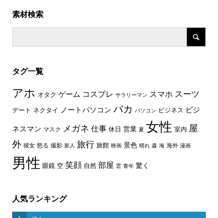
素材検索
タグ一覧
アホ
スーツ
コスプレ
スマホ
ゲーム
オタク
サラリーマン
バカ
ノートパソコン
ビジ
デート
ネクタイ
ビジネス
パソコン
女性
屋
メガネ
仕事
ネスマン
休日
営業
室内
マスク
夏
外
旅行
景色
旅館
彼女
怒る
撮影
海外
新人
映画
晴れ
森
海
漫画
男性
笑顔
部屋
驚く
眼鏡
空
自然
雲
青年
人気ランキング