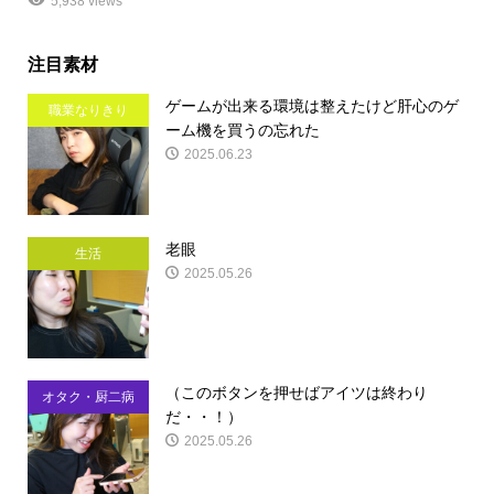
5,938 views
注目素材
ゲームが出来る環境は整えたけど肝心のゲ
職業なりきり
ーム機を買うの忘れた
2025.06.23
老眼
生活
2025.05.26
（このボタンを押せばアイツは終わり
オタク・厨二病
だ・・！）
2025.05.26