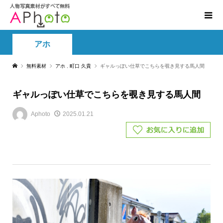
アホ
無料素材
アホ
,
町口 久貴
ギャルっぽい仕草でこちらを覗き見する馬人間
ギャルっぽい仕草でこちらを覗き見する馬人間
Aphoto
2025.01.21