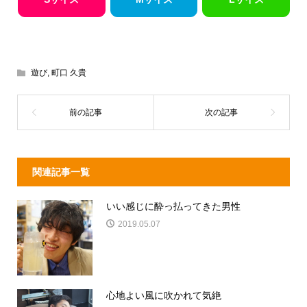
遊び
,
町口 久貴
関連記事一覧
いい感じに酔っ払ってきた男性
2019.05.07
心地よい風に吹かれて気絶