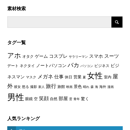
素材検索
タグ一覧
アホ
スーツ
コスプレ
スマホ
ゲーム
オタク
サラリーマン
バカ
ノートパソコン
ビジ
デート
ネクタイ
ビジネス
パソコン
女性
屋
メガネ
仕事
ネスマン
休日
営業
室内
マスク
夏
外
旅行
景色
旅館
彼女
怒る
撮影
海外
新人
映画
晴れ
森
海
漫画
男性
笑顔
部屋
驚く
眼鏡
空
自然
雲
青年
人気ランキング