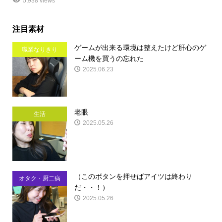
5,938 views
注目素材
ゲームが出来る環境は整えたけど肝心のゲ
職業なりきり
ーム機を買うの忘れた
2025.06.23
老眼
生活
2025.05.26
（このボタンを押せばアイツは終わり
オタク・厨二病
だ・・！）
2025.05.26