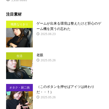
5,938 views
注目素材
ゲームが出来る環境は整えたけど肝心のゲ
職業なりきり
ーム機を買うの忘れた
2025.06.23
老眼
生活
2025.05.26
（このボタンを押せばアイツは終わり
オタク・厨二病
だ・・！）
2025.05.26