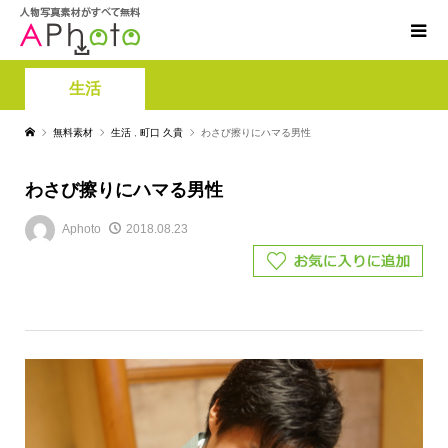
生活
無料素材
生活
,
町口 久貴
わさび擦りにハマる男性
わさび擦りにハマる男性
Aphoto
2018.08.23