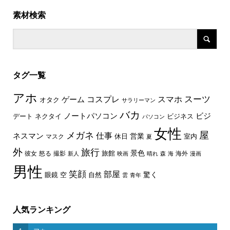
素材検索
タグ一覧
アホ
スーツ
コスプレ
スマホ
ゲーム
オタク
サラリーマン
バカ
ノートパソコン
ビジ
デート
ネクタイ
ビジネス
パソコン
女性
屋
メガネ
仕事
ネスマン
休日
営業
室内
マスク
夏
外
旅行
景色
旅館
彼女
怒る
撮影
海外
新人
映画
晴れ
森
海
漫画
男性
笑顔
部屋
驚く
眼鏡
空
自然
雲
青年
人気ランキング