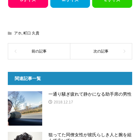
アホ
,
町口 久貴
関連記事一覧
一通り騒ぎ疲れて静かになる助手席の男性
2018.12.17
狙ってた同僚女性が彼氏らしき人と腕を組