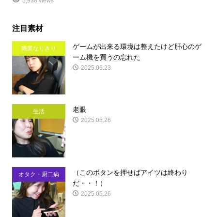
5,938 views
注目素材
ゲームが出来る環境は整えたけど肝心のゲ
職業なりきり
ーム機を買うの忘れた
2025.06.23
老眼
生活
2025.05.26
（このボタンを押せばアイツは終わり
オタク・厨二病
だ・・！）
2025.05.26