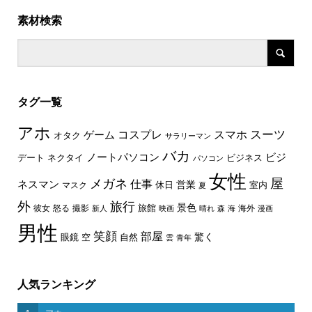
素材検索
タグ一覧
アホ
スーツ
コスプレ
スマホ
ゲーム
オタク
サラリーマン
バカ
ノートパソコン
ビジ
デート
ネクタイ
ビジネス
パソコン
女性
屋
メガネ
仕事
ネスマン
休日
営業
室内
マスク
夏
外
旅行
景色
旅館
彼女
怒る
撮影
海外
新人
映画
晴れ
森
海
漫画
男性
笑顔
部屋
驚く
眼鏡
空
自然
雲
青年
人気ランキング