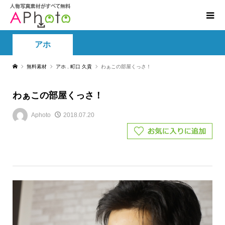
アホ
無料素材
アホ
,
町口 久貴
わぁこの部屋くっさ！
わぁこの部屋くっさ！
Aphoto
2018.07.20