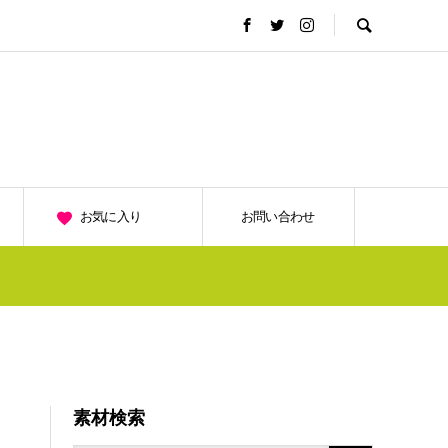
お気に入り
お問い合わせ
素材検索