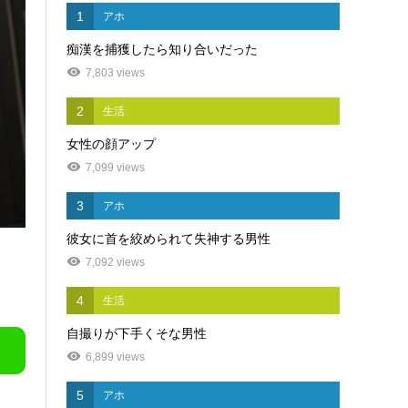
1
アホ
痴漢を捕獲したら知り合いだった
7,803 views
2
生活
女性の顔アップ
7,099 views
3
アホ
彼女に首を絞められて失神する男性
7,092 views
4
生活
自撮りが下手くそな男性
6,899 views
5
アホ