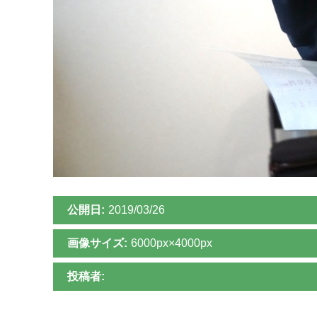
公開日:
2019/03/26
画像サイズ:
6000px×4000px
投稿者: