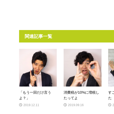
関連記事一覧
「もう一回だけ言う
消費税が10%に増税し
す
よ？」
たってよ
た
2019.12.11
2019.09.16