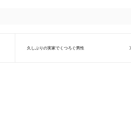
久しぶりの実家でくつろぐ男性