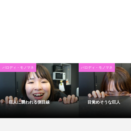
パロディ・モノマネ
パロディ・モノマネ
巨人に襲われる側目線
目覚めそうな巨人