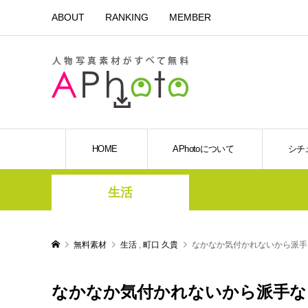
ABOUT
RANKING
MEMBER
HOME
APhotoについて
シチ
生活
無料素材
生活
,
町口 久貴
なかなか気付かれないから派手
なかなか気付かれないから派手な