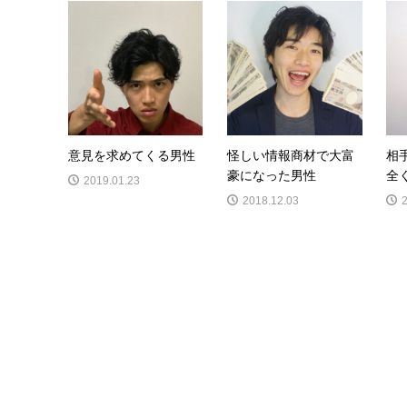
意見を求めてくる男性
怪しい情報商材で大富
相
豪になった男性
全
2019.01.23
2018.12.03