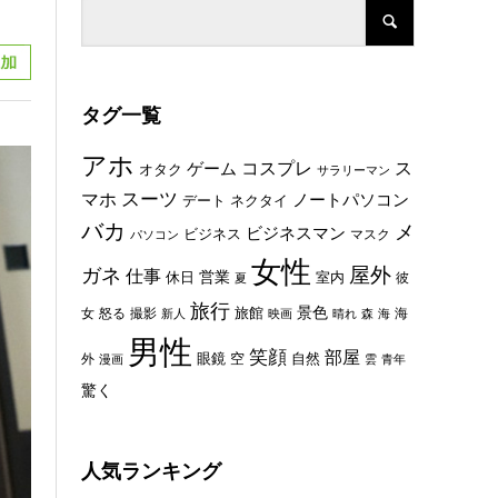
タグ一覧
アホ
コスプレ
ス
ゲーム
オタク
サラリーマン
スーツ
マホ
ノートパソコン
デート
ネクタイ
バカ
メ
ビジネスマン
ビジネス
マスク
パソコン
女性
屋外
ガネ
仕事
休日
営業
室内
彼
夏
旅行
景色
旅館
女
怒る
撮影
海
新人
映画
晴れ
森
海
男性
笑顔
部屋
眼鏡
空
外
自然
漫画
雲
青年
驚く
人気ランキング