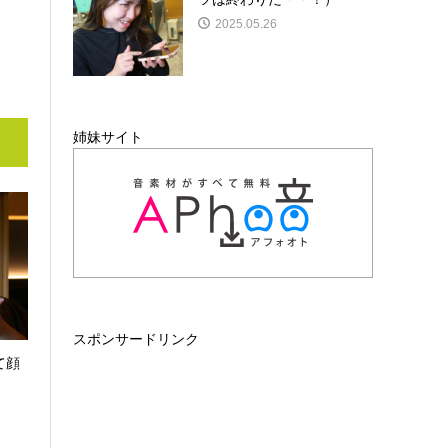
2025.05.26
姉妹サイト
スポンサードリンク
て顔