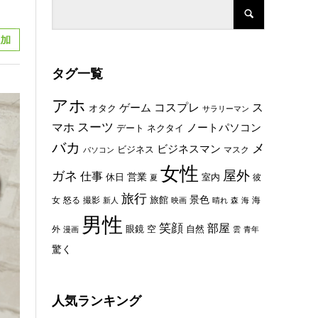
タグ一覧
アホ
コスプレ
ス
ゲーム
オタク
サラリーマン
スーツ
マホ
ノートパソコン
デート
ネクタイ
バカ
メ
ビジネスマン
ビジネス
マスク
パソコン
女性
屋外
ガネ
仕事
休日
営業
室内
彼
夏
旅行
景色
旅館
女
怒る
撮影
海
新人
映画
晴れ
森
海
男性
笑顔
部屋
眼鏡
空
外
自然
漫画
雲
青年
驚く
人気ランキング