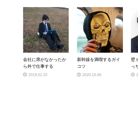
会社に席がなかったか
新幹線を満喫するガイ
壁
ら外で仕事する
コツ
っ
2019.02.25
2020.10.08