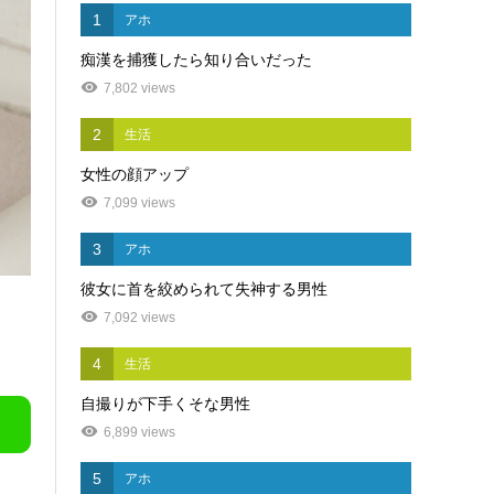
1
アホ
痴漢を捕獲したら知り合いだった
7,802 views
2
生活
女性の顔アップ
7,099 views
3
アホ
彼女に首を絞められて失神する男性
7,092 views
4
生活
自撮りが下手くそな男性
6,899 views
5
アホ