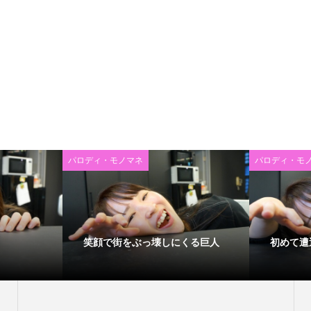
パロディ・モノマネ
パロディ・モ
笑顔で街をぶっ壊しにくる巨人
初めて遭