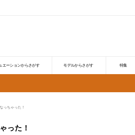
ュエーションからさがす
モデルからさがす
特集
なっちゃった！
ゃった！