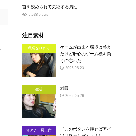
首を絞められて気絶する男性
5,938 views
注目素材
ゲームが出来る環境は整え
職業なりきり
たけど肝心のゲーム機を買
うの忘れた
2025.06.23
老眼
生活
2025.05.26
（このボタンを押せばアイ
オタク・厨二病
ツは終わりだ・・！）