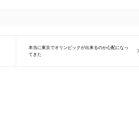
本当に東京でオリンピックが出来るのか心配になっ
てきた