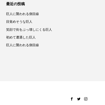
最近の投稿
巨人に襲われる側目線
目覚めそうな巨人
笑顔で街をぶっ壊しにくる巨人
初めて遭遇した巨人
巨人に襲われる側目線