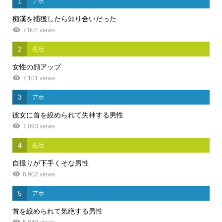
1
アホ
痴漢を捕獲したら知り合いだった
7,804 views
2
生活
女性の顔アップ
7,101 views
3
アホ
彼女に首を絞められて失神する男性
7,093 views
4
生活
自撮りが下手くそな男性
6,902 views
5
アホ
首を絞められて気絶する男性