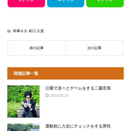
時事ネタ
,
町口 久貴
関連記事一覧
公園で淡々とゲームをする二藤宏嵩
2019.05.10
運動前に入念にチェックをする男性