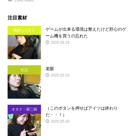
5,940 views
注目素材
ゲームが出来る環境は整えたけど肝心のゲ
職業なりきり
ーム機を買うの忘れた
2025.06.23
老眼
生活
2025.05.26
（このボタンを押せばアイツは終わり
オタク・厨二病
だ・・！）
2025.05.26