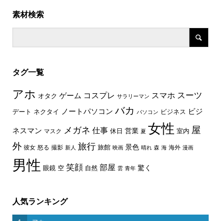
素材検索
タグ一覧
アホ
スーツ
コスプレ
スマホ
ゲーム
オタク
サラリーマン
バカ
ノートパソコン
ビジ
デート
ネクタイ
ビジネス
パソコン
女性
屋
メガネ
仕事
ネスマン
休日
営業
室内
マスク
夏
外
旅行
景色
旅館
彼女
怒る
撮影
海外
新人
映画
晴れ
森
海
漫画
男性
笑顔
部屋
驚く
眼鏡
空
自然
雲
青年
人気ランキング