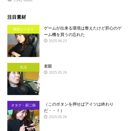
5,942 views
注目素材
ゲームが出来る環境は整えたけど肝心のゲ
職業なりきり
ーム機を買うの忘れた
2025.06.23
老眼
生活
2025.05.26
（このボタンを押せばアイツは終わり
オタク・厨二病
だ・・！）
2025.05.26