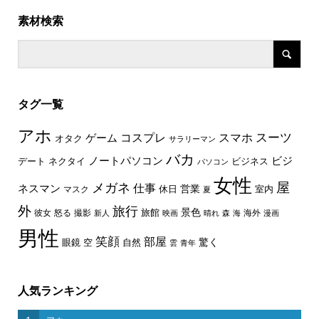
素材検索
タグ一覧
アホ
スーツ
コスプレ
スマホ
ゲーム
オタク
サラリーマン
バカ
ノートパソコン
ビジ
デート
ネクタイ
ビジネス
パソコン
女性
屋
メガネ
仕事
ネスマン
休日
営業
室内
マスク
夏
外
旅行
景色
旅館
彼女
怒る
撮影
海外
新人
映画
晴れ
森
海
漫画
男性
笑顔
部屋
驚く
眼鏡
空
自然
雲
青年
人気ランキング