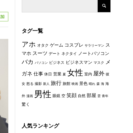
タグ一覧
アホ
コスプレ
ス
ゲーム
オタク
サラリーマン
スーツ
マホ
ノートパソコン
デート
ネクタイ
バカ
メ
ビジネスマン
ビジネス
マスク
パソコン
女性
屋外
ガネ
仕事
休日
営業
室内
彼
夏
旅行
景色
旅館
女
怒る
撮影
海
新人
映画
晴れ
森
海
男性
笑顔
部屋
眼鏡
空
外
自然
漫画
雲
青年
驚く
人気ランキング