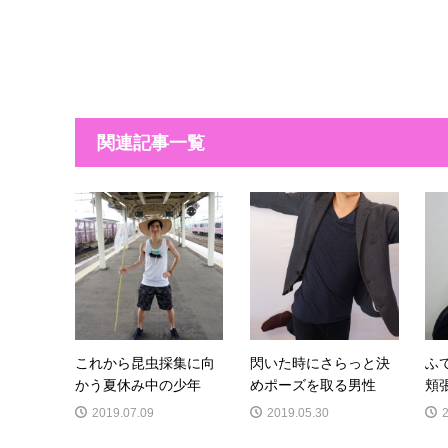
関連記事一覧
これから昆虫採集に向
閃いた時にさらっと決
ふ
かう夏休み中の少年
めポーズを取る男性
頬
2019.07.09
2019.05.30