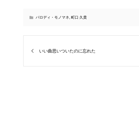
パロディ・モノマネ
,
町口 久貴
いい曲思いついたのに忘れた