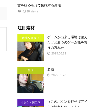
首を絞められて気絶する男性
5,938 views
注目素材
ゲームが出来る環境は整え
職業なりきり
たけど肝心のゲーム機を買
うの忘れた
2025.06.23
老眼
生活
2025.05.26
（このボタンを押せばアイ
オタク・厨二病
ツは終わりだ・・！）