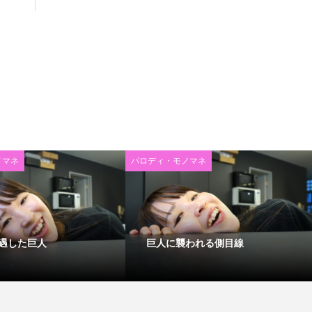
ノマネ
パロディ・モノマネ
遇した巨人
巨人に襲われる側目線