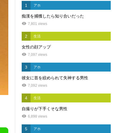
1
アホ
痴漢を捕獲したら知り合いだった
7,801 views
2
生活
女性の顔アップ
7,097 views
3
アホ
彼女に首を絞められて失神する男性
7,092 views
4
生活
自撮りが下手くそな男性
6,898 views
5
アホ