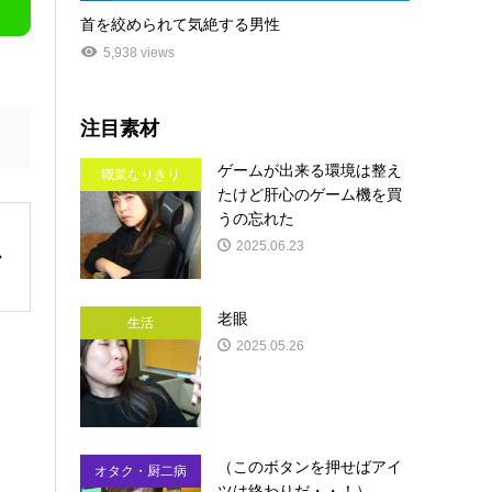
首を絞められて気絶する男性
5,938 views
注目素材
ゲームが出来る環境は整え
職業なりきり
たけど肝心のゲーム機を買
うの忘れた
2025.06.23
老眼
生活
2025.05.26
（このボタンを押せばアイ
オタク・厨二病
ツは終わりだ・・！）