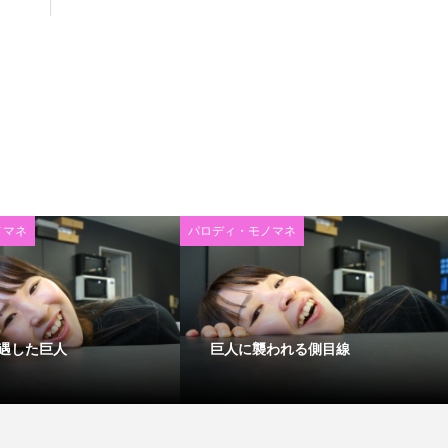
ノマネ
パロディ・モノマネ
遇した巨人
巨人に襲われる側目線