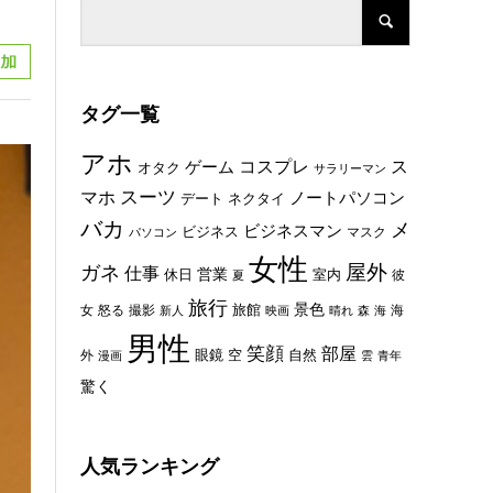
タグ一覧
アホ
コスプレ
ス
ゲーム
オタク
サラリーマン
スーツ
マホ
ノートパソコン
デート
ネクタイ
バカ
メ
ビジネスマン
ビジネス
マスク
パソコン
女性
屋外
ガネ
仕事
休日
営業
室内
彼
夏
旅行
景色
旅館
女
怒る
撮影
海
新人
映画
晴れ
森
海
男性
笑顔
部屋
眼鏡
空
外
自然
漫画
雲
青年
驚く
人気ランキング