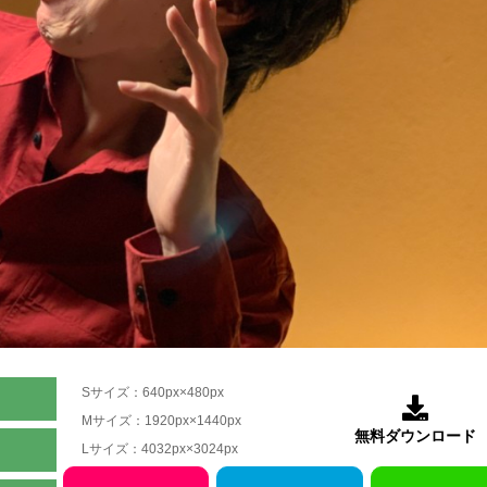
Sサイズ：640px×480px

Mサイズ：1920px×1440px
無料ダウンロード
Lサイズ：4032px×3024px