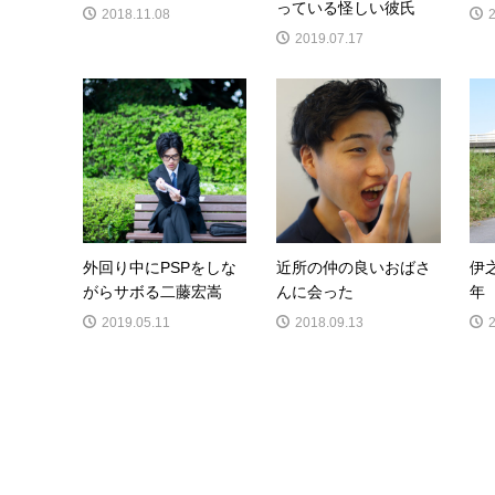
っている怪しい彼氏
2018.11.08
2019.07.17
外回り中にPSPをしな
近所の仲の良いおばさ
伊
がらサボる二藤宏嵩
んに会った
年
2019.05.11
2018.09.13