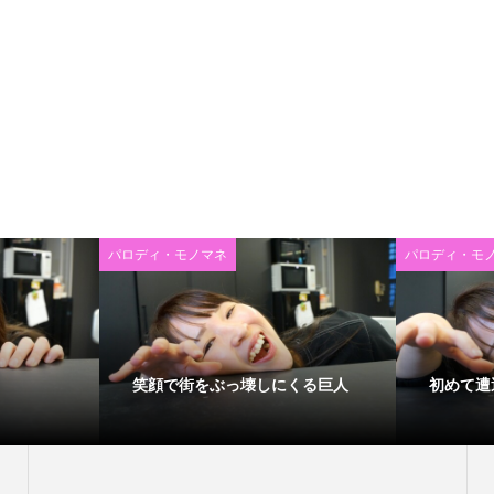
パロディ・モノマネ
パロディ・モ
笑顔で街をぶっ壊しにくる巨人
初めて遭