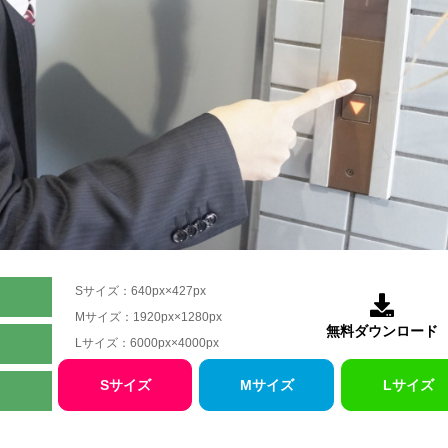
Sサイズ：640px×427px

Mサイズ：1920px×1280px
無料ダウンロード
Lサイズ：6000px×4000px
Sサイズ
Mサイズ
Lサイズ