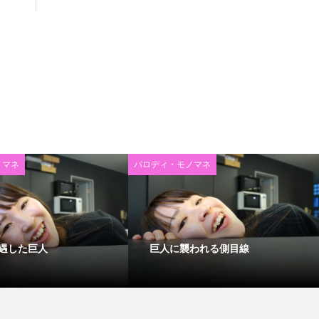
ノマネ
パロディ・モノマネ
遇した巨人
巨人に襲われる側目線