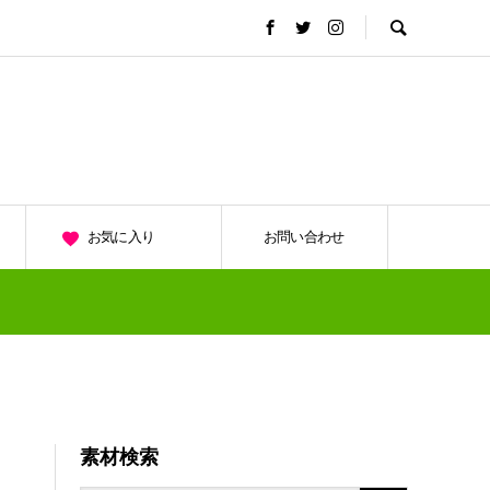
お気に入り
お問い合わせ
素材検索