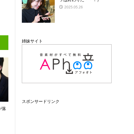
2025.05.26
姉妹サイト
スポンサードリンク
が落