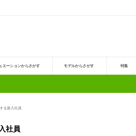
ュエーションからさがす
モデルからさがす
特集
する新入社員
入社員