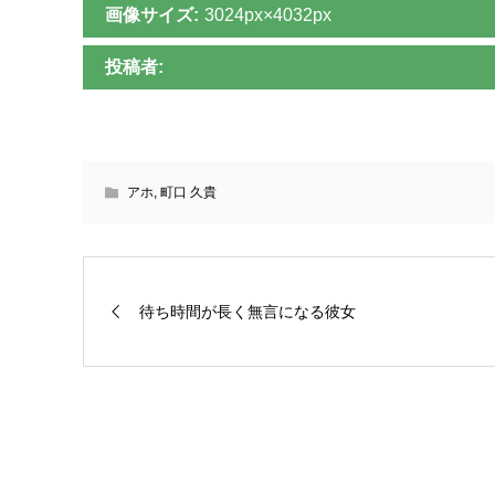
画像サイズ:
3024px×4032px
投稿者:
アホ
,
町口 久貴
待ち時間が長く無言になる彼女