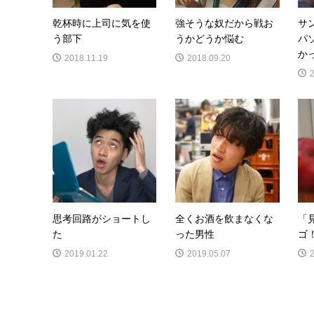
乾杯時に上司に気を使
強そうな奴だから戦お
サ
う部下
うかどうか悩む
パ
か
2018.11.19
2018.09.20
思考回路がショートし
全くお酒を飲まなくな
「
た
った男性
ゴ
2019.01.22
2019.05.07