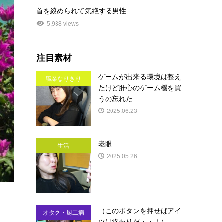
首を絞められて気絶する男性
5,938 views
注目素材
ゲームが出来る環境は整え
職業なりきり
たけど肝心のゲーム機を買
うの忘れた
2025.06.23
老眼
生活
2025.05.26
（このボタンを押せばアイ
オタク・厨二病
ツは終わりだ・・！）