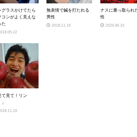
ングラスかけてたら
無表情で鍼を打たれる
ナスに乗っ取られ
ソコンがよく見えな
男性
性
った
2018.11.19
2020.06.15
2019.05.22
見て見て！リン
！」
2018.11.19