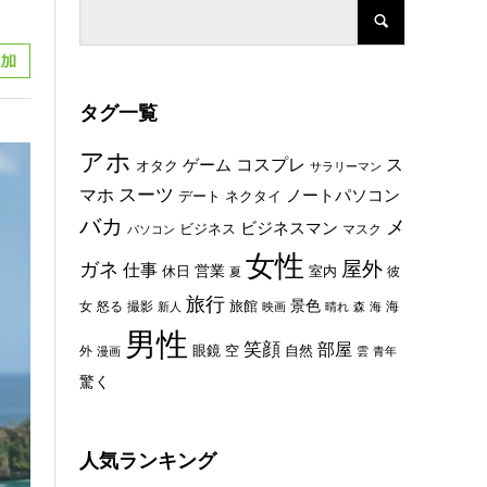
タグ一覧
アホ
コスプレ
ス
ゲーム
オタク
サラリーマン
スーツ
マホ
ノートパソコン
デート
ネクタイ
バカ
メ
ビジネスマン
ビジネス
マスク
パソコン
女性
屋外
ガネ
仕事
休日
営業
室内
彼
夏
旅行
景色
旅館
女
怒る
撮影
海
新人
映画
晴れ
森
海
男性
笑顔
部屋
眼鏡
空
外
自然
漫画
雲
青年
驚く
人気ランキング