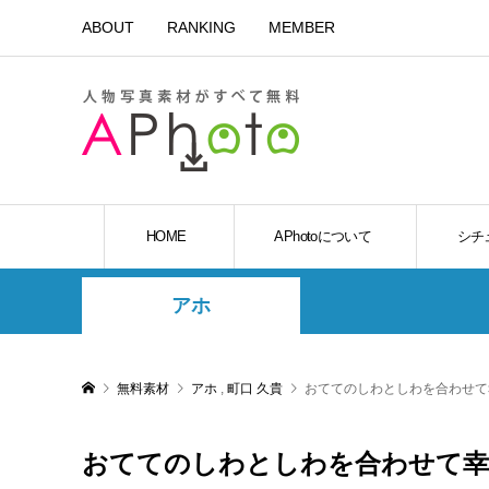
ABOUT
RANKING
MEMBER
HOME
APhotoについて
シチ
アホ
無料素材
アホ
,
町口 久貴
おててのしわとしわを合わせて
おててのしわとしわを合わせて幸