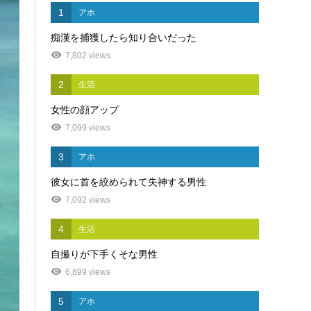
1
アホ
痴漢を捕獲したら知り合いだった
7,802 views
2
生活
女性の顔アップ
7,099 views
3
アホ
彼女に首を絞められて失神する男性
7,092 views
4
生活
自撮りが下手くそな男性
6,899 views
5
アホ