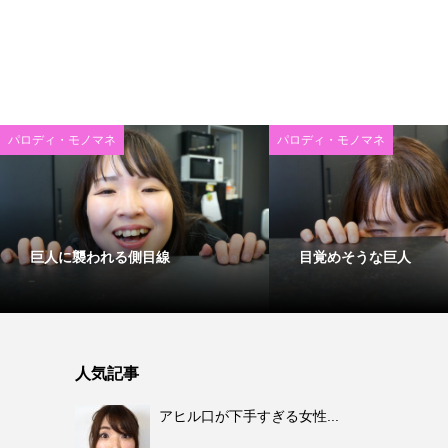
パロディ・モノマネ
パロディ・モノマネ
巨人に襲われる側目線
目覚めそうな巨人
人気記事
アヒル口が下手すぎる女性...