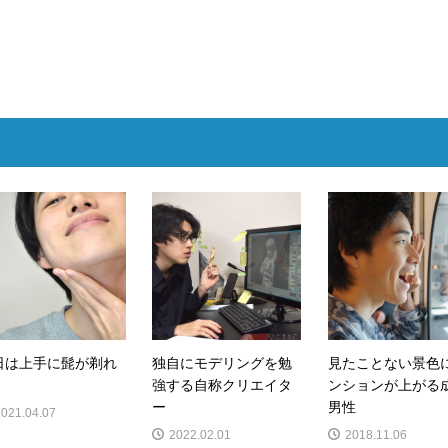
日は上手に髭が剃れ
独自にモデリングを勉
見たことない景色
強する自称クリエイタ
ンションが上がる
ー
男性
2021.04.07
2022.02.01
2018.11.06