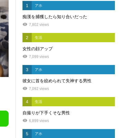
1
アホ
痴漢を捕獲したら知り合いだった
7,802 views
2
生活
女性の顔アップ
7,099 views
3
アホ
彼女に首を絞められて失神する男性
7,092 views
4
生活
自撮りが下手くそな男性
6,899 views
5
アホ