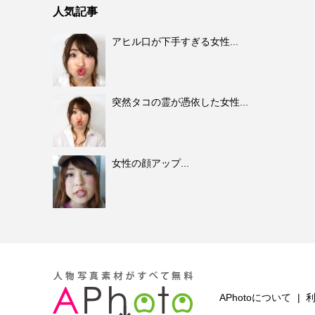
人気記事
アヒル口が下手すぎる女性...
突然タコの霊が憑依した女性...
女性の顔アップ...
APhotoについて