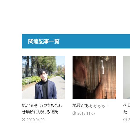
関連記事一覧
気だるそうに待ち合わ
地震だあぁぁぁぁ！
今
せ場所に現れる彼氏
た
2018.11.07
2019.04.09