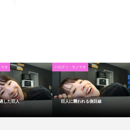
ノマネ
パロディ・モノマネ
遇した巨人
巨人に襲われる側目線