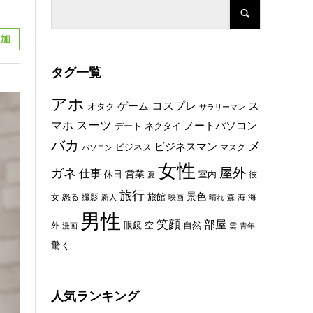
タグ一覧
アホ
コスプレ
ス
ゲーム
オタク
サラリーマン
スーツ
マホ
ノートパソコン
デート
ネクタイ
バカ
メ
ビジネスマン
ビジネス
マスク
パソコン
女性
屋外
ガネ
仕事
休日
営業
室内
彼
夏
旅行
景色
旅館
女
怒る
撮影
海
新人
映画
晴れ
森
海
男性
笑顔
部屋
眼鏡
空
外
自然
漫画
雲
青年
驚く
人気ランキング