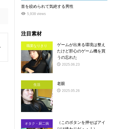
首を絞められて気絶する男性
5,938 views
注目素材
ゲームが出来る環境は整え
職業なりきり
たけど肝心のゲーム機を買
うの忘れた
2025.06.23
老眼
生活
2025.05.26
（このボタンを押せばアイ
オタク・厨二病
ツは終わりだ・・！）