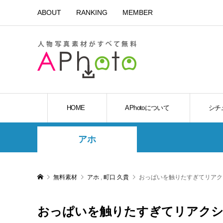
ABOUT
RANKING
MEMBER
HOME
APhotoについて
シチ
アホ
無料素材
アホ
,
町口 久貴
おっぱいを触りたすぎてリア
おっぱいを触りたすぎてリアク