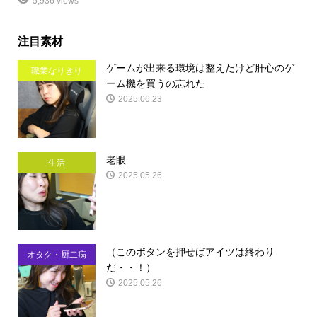
5,936 views
注目素材
ゲームが出来る環境は整えたけど肝心のゲ
職業なりきり
ーム機を買うの忘れた
2025.06.23
老眼
生活
2025.05.26
（このボタンを押せばアイツは終わり
オタク・厨二病
だ・・！）
2025.05.26