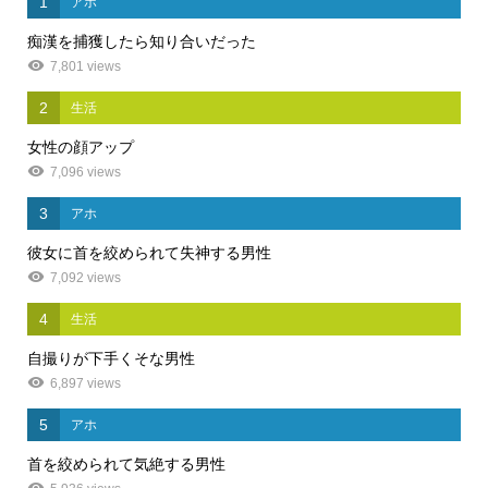
1
アホ
痴漢を捕獲したら知り合いだった
7,801 views
2
生活
女性の顔アップ
7,096 views
3
アホ
彼女に首を絞められて失神する男性
7,092 views
4
生活
自撮りが下手くそな男性
6,897 views
5
アホ
首を絞められて気絶する男性