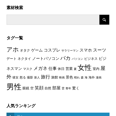
素材検索
タグ一覧
アホ
スーツ
コスプレ
スマホ
ゲーム
オタク
サラリーマン
バカ
ノートパソコン
ビジ
デート
ネクタイ
ビジネス
パソコン
女性
屋
メガネ
仕事
ネスマン
休日
営業
室内
マスク
夏
外
旅行
景色
旅館
彼女
怒る
撮影
海外
新人
映画
晴れ
森
海
漫画
男性
笑顔
部屋
驚く
眼鏡
空
自然
雲
青年
人気ランキング