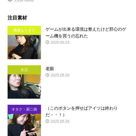
5,938 views
注目素材
ゲームが出来る環境は整えたけど肝心のゲ
職業なりきり
ーム機を買うの忘れた
2025.06.23
老眼
生活
2025.05.26
（このボタンを押せばアイツは終わり
オタク・厨二病
だ・・！）
2025.05.26