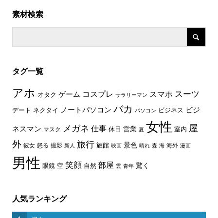
素材検索
タグ一覧
アホ
スーツ
コスプレ
スマホ
ゲーム
オタク
サラリーマン
バカ
ノートパソコン
ビジ
デート
ネクタイ
ビジネス
パソコン
女性
屋
メガネ
仕事
ネスマン
休日
営業
室内
マスク
夏
外
旅行
景色
旅館
彼女
怒る
撮影
海外
新人
映画
晴れ
森
海
漫画
男性
笑顔
部屋
驚く
眼鏡
空
自然
雲
青年
人気ランキング