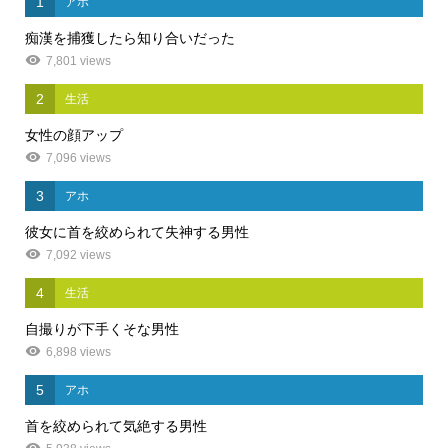
1
アホ
痴漢を捕獲したら知り合いだった
7,801 views
2
生活
女性の顔アップ
7,096 views
3
アホ
彼女に首を絞められて失神する男性
7,092 views
4
生活
自撮りが下手くそな男性
6,898 views
5
アホ
首を絞められて気絶する男性