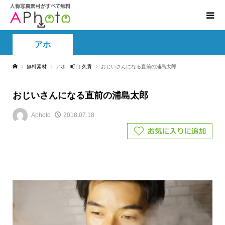
アホ
無料素材
アホ
,
町口 久貴
おじいさんになる直前の浦島太郎
おじいさんになる直前の浦島太郎
Aphoto
2018.07.18