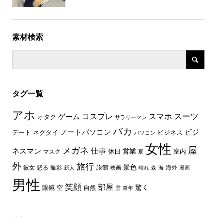
素材検索
タグ一覧
アホ
スーツ
コスプレ
スマホ
ゲーム
オタク
サラリーマン
バカ
ノートパソコン
ビジ
デート
ネクタイ
ビジネス
パソコン
女性
屋
メガネ
仕事
ネスマン
休日
営業
室内
マスク
夏
外
旅行
景色
旅館
彼女
怒る
撮影
海外
新人
映画
晴れ
森
海
漫画
男性
笑顔
部屋
驚く
眼鏡
空
自然
雲
青年