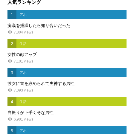
人気ランキング
1
アホ
痴漢を捕獲したら知り合いだった
7,804 views
2
生活
女性の顔アップ
7,101 views
3
アホ
彼女に首を絞められて失神する男性
7,093 views
4
生活
自撮りが下手くそな男性
6,901 views
5
アホ