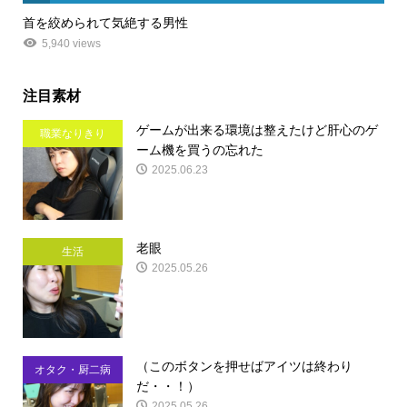
首を絞められて気絶する男性
5,940 views
注目素材
ゲームが出来る環境は整えたけど肝心のゲ
職業なりきり
ーム機を買うの忘れた
2025.06.23
老眼
生活
2025.05.26
（このボタンを押せばアイツは終わり
オタク・厨二病
だ・・！）
2025.05.26