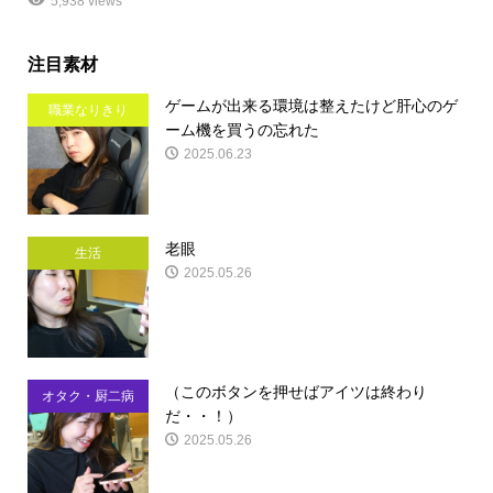
5,938 views
注目素材
ゲームが出来る環境は整えたけど肝心のゲ
職業なりきり
ーム機を買うの忘れた
2025.06.23
老眼
生活
2025.05.26
（このボタンを押せばアイツは終わり
オタク・厨二病
だ・・！）
2025.05.26