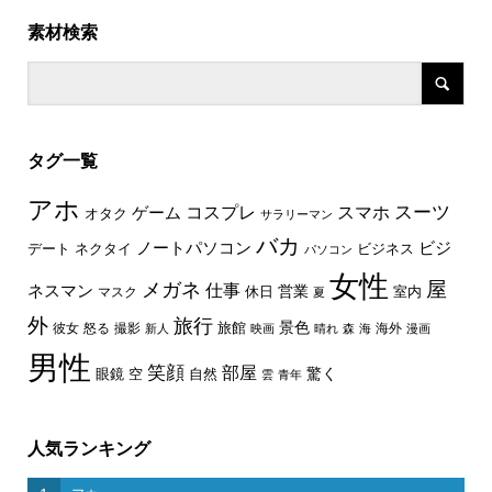
素材検索
タグ一覧
アホ
スーツ
コスプレ
スマホ
ゲーム
オタク
サラリーマン
バカ
ノートパソコン
ビジ
デート
ネクタイ
ビジネス
パソコン
女性
屋
メガネ
仕事
ネスマン
休日
営業
室内
マスク
夏
外
旅行
景色
旅館
彼女
怒る
撮影
海外
新人
映画
晴れ
森
海
漫画
男性
笑顔
部屋
驚く
眼鏡
空
自然
雲
青年
人気ランキング