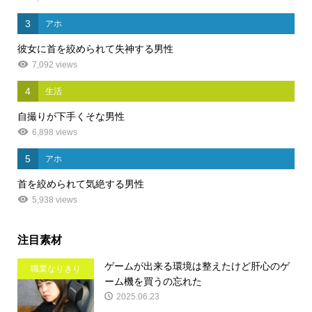
3
アホ
彼女に首を絞められて失神する男性
7,092 views
4
生活
自撮りが下手くそな男性
6,898 views
5
アホ
首を絞められて気絶する男性
5,938 views
注目素材
ゲームが出来る環境は整えたけど肝心のゲ
職業なりきり
ーム機を買うの忘れた
2025.06.23