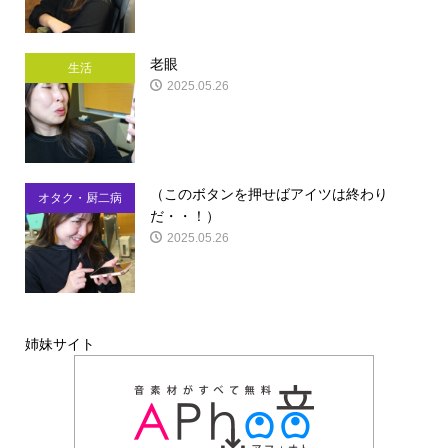
老眼
生活
2025.05.26
（このボタンを押せばアイツは終わり
オタク・厨二病
だ・・！）
2025.05.26
姉妹サイト