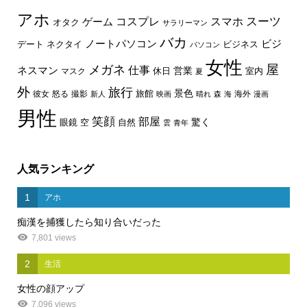
アホ
スーツ
コスプレ
スマホ
ゲーム
オタク
サラリーマン
バカ
ノートパソコン
ビジ
デート
ネクタイ
ビジネス
パソコン
女性
屋
メガネ
仕事
ネスマン
休日
営業
室内
マスク
夏
外
旅行
景色
旅館
彼女
怒る
撮影
海外
新人
映画
晴れ
森
海
漫画
男性
笑顔
部屋
驚く
眼鏡
空
自然
雲
青年
人気ランキング
1
アホ
痴漢を捕獲したら知り合いだった
7,801 views
2
生活
女性の顔アップ
7,096 views