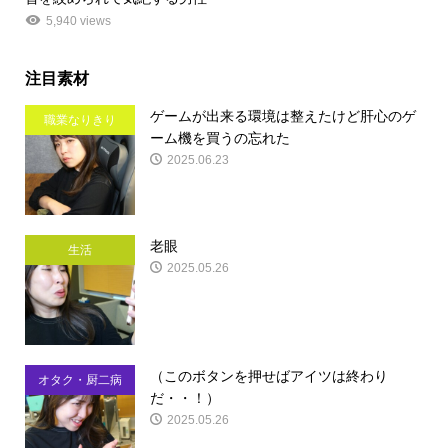
5,940 views
注目素材
ゲームが出来る環境は整えたけど肝心のゲ
職業なりきり
ーム機を買うの忘れた
2025.06.23
老眼
生活
2025.05.26
（このボタンを押せばアイツは終わり
オタク・厨二病
だ・・！）
2025.05.26