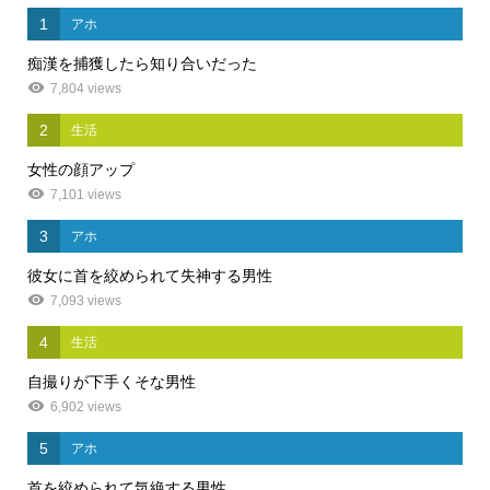
1
アホ
痴漢を捕獲したら知り合いだった
7,804 views
2
生活
女性の顔アップ
7,101 views
3
アホ
彼女に首を絞められて失神する男性
7,093 views
4
生活
自撮りが下手くそな男性
6,902 views
5
アホ
首を絞められて気絶する男性