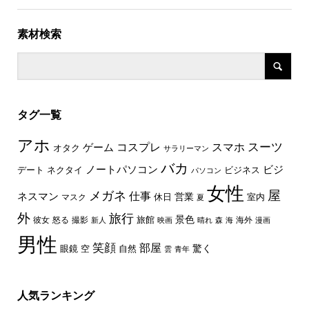
素材検索
タグ一覧
アホ
スーツ
コスプレ
スマホ
ゲーム
オタク
サラリーマン
バカ
ノートパソコン
ビジ
デート
ネクタイ
ビジネス
パソコン
女性
屋
メガネ
仕事
ネスマン
休日
営業
室内
マスク
夏
外
旅行
景色
旅館
彼女
怒る
撮影
海外
新人
映画
晴れ
森
海
漫画
男性
笑顔
部屋
驚く
眼鏡
空
自然
雲
青年
人気ランキング