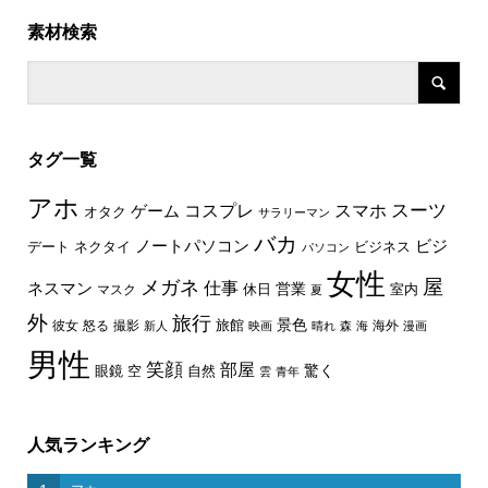
素材検索
タグ一覧
アホ
スーツ
コスプレ
スマホ
ゲーム
オタク
サラリーマン
バカ
ノートパソコン
ビジ
デート
ネクタイ
ビジネス
パソコン
女性
屋
メガネ
仕事
ネスマン
休日
営業
室内
マスク
夏
外
旅行
景色
旅館
彼女
怒る
撮影
海外
新人
映画
晴れ
森
海
漫画
男性
笑顔
部屋
驚く
眼鏡
空
自然
雲
青年
人気ランキング