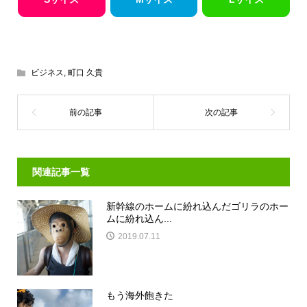
ビジネス
,
町口 久貴
関連記事一覧
新幹線のホームに紛れ込んだゴリラのホー
ムに紛れ込ん...
2019.07.11
もう海外飽きた