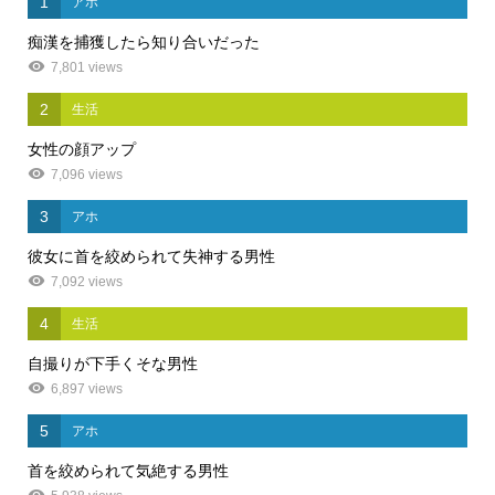
1
アホ
痴漢を捕獲したら知り合いだった
7,801 views
2
生活
女性の顔アップ
7,096 views
3
アホ
彼女に首を絞められて失神する男性
7,092 views
4
生活
自撮りが下手くそな男性
6,897 views
5
アホ
首を絞められて気絶する男性