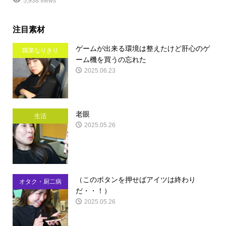
5,938 views
注目素材
ゲームが出来る環境は整えたけど肝心のゲ
職業なりきり
ーム機を買うの忘れた
2025.06.23
老眼
生活
2025.05.26
（このボタンを押せばアイツは終わり
オタク・厨二病
だ・・！）
2025.05.26