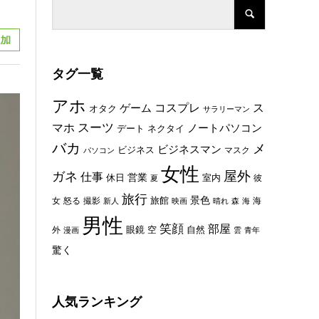
タグ一覧
アホ
コスプレ
ス
ゲーム
オタク
サラリーマン
スーツ
マホ
ノートパソコン
デート
ネクタイ
バカ
メ
ビジネスマン
ビジネス
マスク
パソコン
女性
屋外
ガネ
仕事
休日
営業
室内
彼
夏
旅行
景色
旅館
女
怒る
撮影
海
新人
映画
晴れ
森
海
男性
笑顔
部屋
眼鏡
空
外
自然
漫画
雲
青年
驚く
人気ランキング