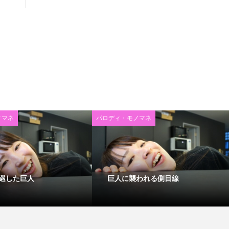
ノマネ
パロディ・モノマネ
遇した巨人
巨人に襲われる側目線