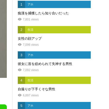
1
アホ
痴漢を捕獲したら知り合いだった
7,801 views
2
生活
女性の顔アップ
7,096 views
3
アホ
彼女に首を絞められて失神する男性
7,092 views
4
生活
自撮りが下手くそな男性
6,897 views
5
アホ