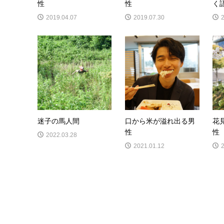
性
性
く
2019.04.07
2019.07.30
迷子の馬人間
口から米が溢れ出る男
花
性
性
2022.03.28
2021.01.12