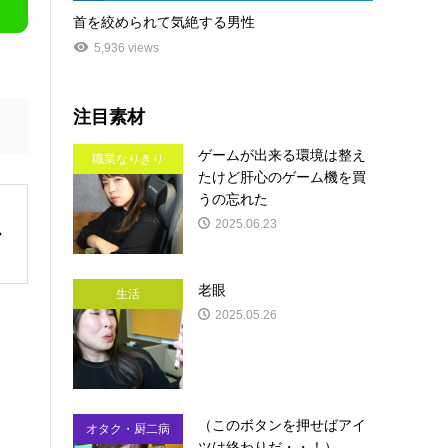
首を絞められて気絶する男性
5,936 views
注目素材
ゲームが出来る環境は整え
職業なりきり
たけど肝心のゲーム機を買
うの忘れた
2025.06.23
老眼
生活
2025.05.26
（このボタンを押せばアイ
オタク・厨二病
ツは終わりだ・・！）