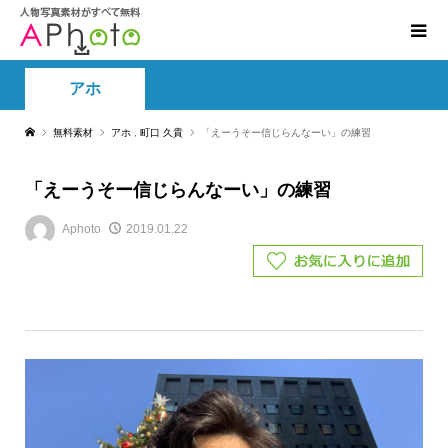
アホ
無料素材
アホ
,
町口 久貴
「えーうそー信じらんなーい」の練習
「えーうそー信じらんなーい」の練習
Aphoto
2019.01.22