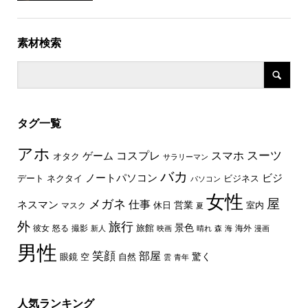
素材検索
タグ一覧
アホ
スーツ
コスプレ
スマホ
ゲーム
オタク
サラリーマン
バカ
ノートパソコン
ビジ
デート
ネクタイ
ビジネス
パソコン
女性
屋
メガネ
仕事
ネスマン
休日
営業
室内
マスク
夏
外
旅行
景色
旅館
彼女
怒る
撮影
海外
新人
映画
晴れ
森
海
漫画
男性
笑顔
部屋
驚く
眼鏡
空
自然
雲
青年
人気ランキング