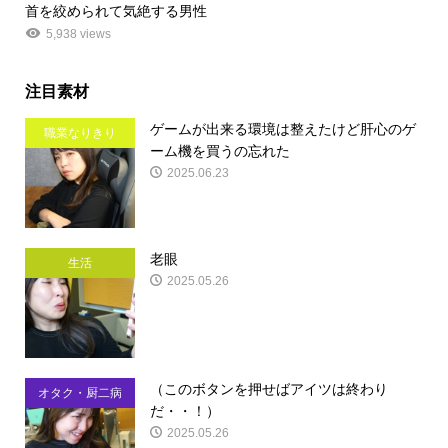
首を絞められて気絶する男性
5,938 views
注目素材
ゲームが出来る環境は整えたけど肝心のゲ
職業なりきり
ーム機を買うの忘れた
2025.06.23
老眼
生活
2025.05.26
（このボタンを押せばアイツは終わり
オタク・厨二病
だ・・！）
2025.05.26