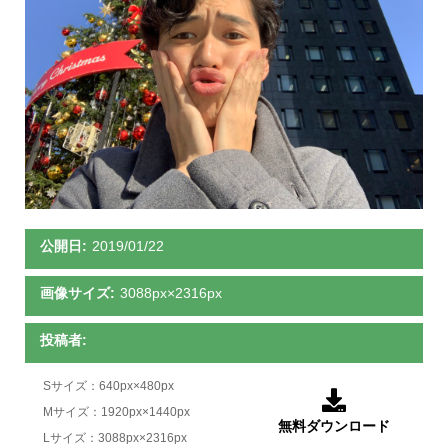
公開日:
2019/01/22
画像サイズ:
3088px×2316px
投稿者:
Sサイズ：640px×480px

Mサイズ：1920px×1440px
無料ダウンロード
Lサイズ：3088px×2316px