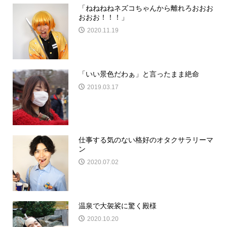
「ねねねねネズコちゃんから離れろおおお
おおお！！！」
2020.11.19
「いい景色だわぁ」と言ったまま絶命
2019.03.17
仕事する気のない格好のオタクサラリーマ
ン
2020.07.02
温泉で大袈裟に驚く殿様
2020.10.20