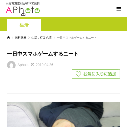
生活
無料素材
生活
,
町口 久貴
一日中スマホゲームするニート
一日中スマホゲームするニート
Aphoto
2019.04.26