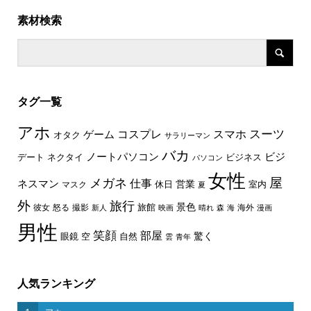
素材検索
タグ一覧
アホ
スーツ
コスプレ
スマホ
ゲーム
オタク
サラリーマン
バカ
ノートパソコン
ビジ
デート
ネクタイ
ビジネス
パソコン
女性
屋
メガネ
仕事
ネスマン
休日
営業
室内
マスク
夏
外
旅行
景色
旅館
彼女
怒る
撮影
海外
新人
映画
晴れ
森
海
漫画
男性
笑顔
部屋
驚く
眼鏡
空
自然
雲
青年
人気ランキング