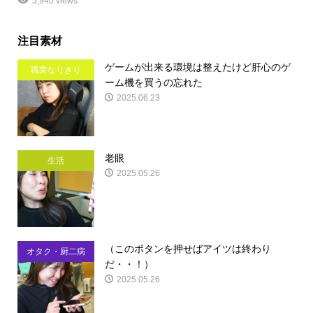
5,940 views
注目素材
ゲームが出来る環境は整えたけど肝心のゲ
職業なりきり
ーム機を買うの忘れた
2025.06.23
老眼
生活
2025.05.26
（このボタンを押せばアイツは終わり
オタク・厨二病
だ・・！）
2025.05.26