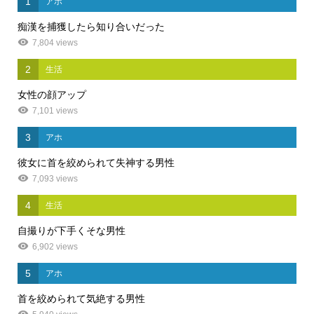
1
アホ
痴漢を捕獲したら知り合いだった
7,804 views
2
生活
女性の顔アップ
7,101 views
3
アホ
彼女に首を絞められて失神する男性
7,093 views
4
生活
自撮りが下手くそな男性
6,902 views
5
アホ
首を絞められて気絶する男性